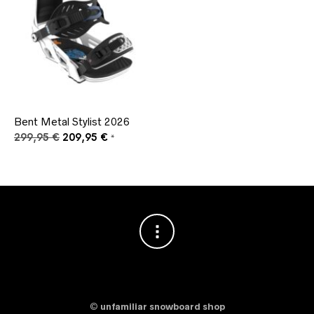
Bent Metal Stylist 2026
Ursprünglicher
Aktueller
299,95
€
209,95
€
*
Preis
Preis
war:
ist:
299,95 €
209,95 €.
©
unfamiliar snowboard shop