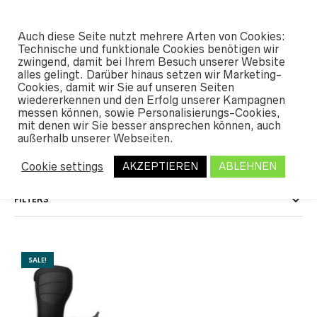
#SHREDUNFAMILIAR
Auch diese Seite nutzt mehrere Arten von Cookies:
0
Technische und funktionale Cookies benötigen wir
zwingend, damit bei Ihrem Besuch unserer Website
alles gelingt. Darüber hinaus setzen wir Marketing-
START
Cookies, damit wir Sie auf unseren Seiten
/ PRODUKT FARBE / MAUVE
wiedererkennen und den Erfolg unserer Kampagnen
messen können, sowie Personalisierungs-Cookies,
mauve
mit denen wir Sie besser ansprechen können, auch
außerhalb unserer Webseiten.
Cookie settings
AKZEPTIEREN
ABLEHNEN
FILTERS
SALE!