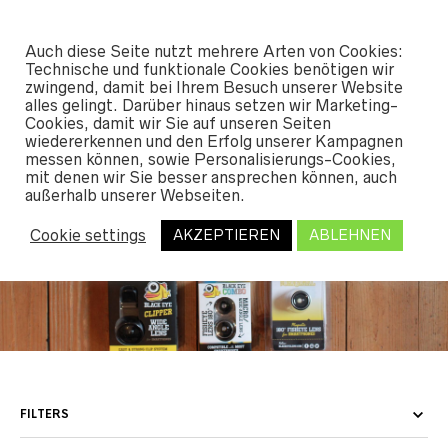
#SHREDUNFAMILIAR
Auch diese Seite nutzt mehrere Arten von Cookies:
0
Technische und funktionale Cookies benötigen wir
zwingend, damit bei Ihrem Besuch unserer Website
alles gelingt. Darüber hinaus setzen wir Marketing-
START
Cookies, damit wir Sie auf unseren Seiten
/
SHOP
/
ACCESSOIRES
/ SMARTPHONE GADGETS
wiedererkennen und den Erfolg unserer Kampagnen
messen können, sowie Personalisierungs-Cookies,
mit denen wir Sie besser ansprechen können, auch
außerhalb unserer Webseiten.
Smartphone Gadgets
Cookie settings
AKZEPTIEREN
ABLEHNEN
FILTERS