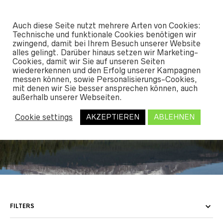
#SHREDUNFAMILIAR
Auch diese Seite nutzt mehrere Arten von Cookies:
0
Technische und funktionale Cookies benötigen wir
zwingend, damit bei Ihrem Besuch unserer Website
alles gelingt. Darüber hinaus setzen wir Marketing-
START
Cookies, damit wir Sie auf unseren Seiten
/
SHOP
/
OUTERWEAR
/ OVERALLS WOMEN
wiedererkennen und den Erfolg unserer Kampagnen
messen können, sowie Personalisierungs-Cookies,
mit denen wir Sie besser ansprechen können, auch
außerhalb unserer Webseiten.
Overalls Women
Cookie settings
AKZEPTIEREN
ABLEHNEN
FILTERS