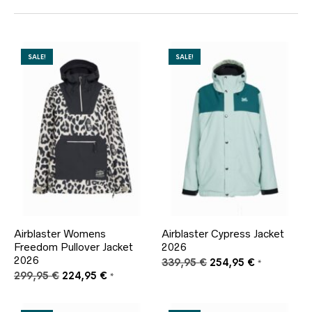
SALE!
SALE!
Airblaster Womens
Airblaster Cypress Jacket
Freedom Pullover Jacket
2026
2026
Ursprünglicher
Aktueller
339,95
€
254,95
€
*
Ursprünglicher
Aktueller
Preis
Preis
299,95
€
224,95
€
*
Preis
Preis
war:
ist:
war:
ist:
339,95 €
254,95 €.