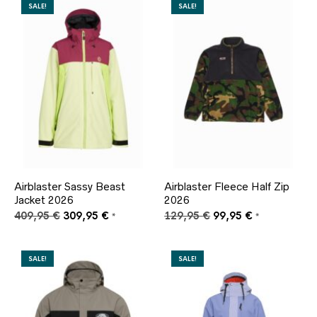
299,95 €
224,95 €.
SALE!
SALE!
Airblaster Sassy Beast
Airblaster Fleece Half Zip
Jacket 2026
2026
Ursprünglicher
Aktueller
Ursprünglicher
Aktueller
409,95
€
309,95
€
129,95
€
99,95
€
*
*
Preis
Preis
Preis
Preis
war:
ist:
war:
ist:
409,95 €
309,95 €.
129,95 €
99,95 €.
SALE!
SALE!