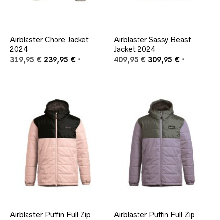
Airblaster Chore Jacket
Airblaster Sassy Beast
2024
Jacket 2024
Ursprünglicher
Aktueller
Ursprünglicher
Aktueller
319,95
€
239,95
€
409,95
€
309,95
€
*
*
Preis
Preis
Preis
Preis
war:
ist:
war:
ist:
319,95 €
239,95 €.
409,95 €
309,95 €.
Airblaster Puffin Full Zip
Airblaster Puffin Full Zip