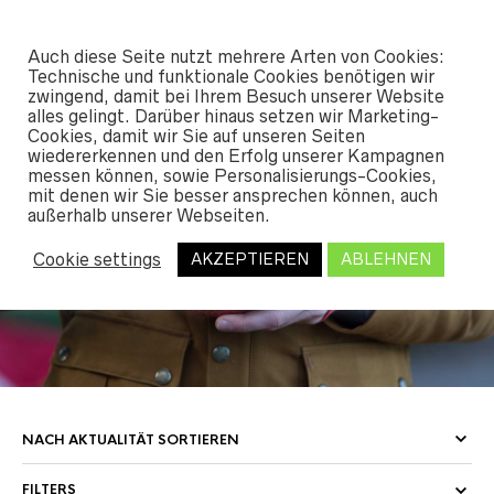
#SHREDUNFAMILIAR
Auch diese Seite nutzt mehrere Arten von Cookies:
0
Technische und funktionale Cookies benötigen wir
zwingend, damit bei Ihrem Besuch unserer Website
alles gelingt. Darüber hinaus setzen wir Marketing-
START
Cookies, damit wir Sie auf unseren Seiten
/
SHOP
/
OUTERWEAR
/ JACKETS WOMEN
wiedererkennen und den Erfolg unserer Kampagnen
messen können, sowie Personalisierungs-Cookies,
mit denen wir Sie besser ansprechen können, auch
außerhalb unserer Webseiten.
Jackets Women
Cookie settings
AKZEPTIEREN
ABLEHNEN
FILTERS