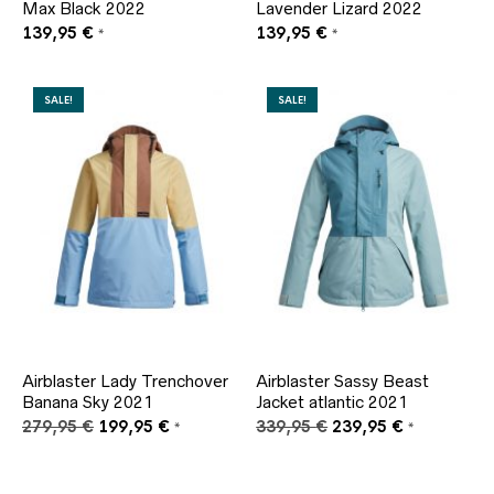
Max Black 2022
Lavender Lizard 2022
139,95
€
139,95
€
*
*
SALE!
SALE!
Airblaster Lady Trenchover
Airblaster Sassy Beast
Banana Sky 2021
Jacket atlantic 2021
Ursprünglicher
Aktueller
Ursprünglicher
Aktueller
279,95
€
199,95
€
339,95
€
239,95
€
*
*
Preis
Preis
Preis
Preis
war:
ist:
war:
ist:
279,95 €
199,95 €.
339,95 €
239,95 €.