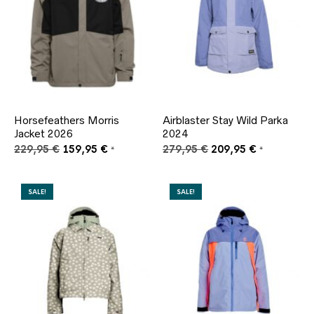
Horsefeathers Morris
Airblaster Stay Wild Parka
Jacket 2026
2024
Ursprünglicher
Aktueller
Ursprünglicher
Aktueller
229,95
€
159,95
€
279,95
€
209,95
€
*
*
Preis
Preis
Preis
Preis
war:
ist:
war:
ist:
229,95 €
159,95 €.
279,95 €
209,95 €.
SALE!
SALE!