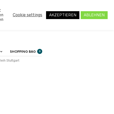
MY ACCOUNT
t
en
Cookie settings
AKZEPTIEREN
ABLEHNEN
en
SHOPPING BAG
0
leih Stuttgart