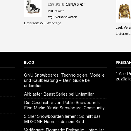
r
eller
Ursprünglicher
Aktueller
259,95
€
184,95
€
*
s
Preis
Preis
inkl. MwSt.
war:
ist:
zzgl.
Versandkosten
95 €.
259,95 €
184,95 €.
Lieferzeit:
2-3 Werktage
zzgl.
Vers
Lieferzeit
BLOG
PREISA
* Alle P
GNU Snowboards: Technologien, Modelle
zuzügli
und Kaufberatung – Dein Guide bei
unfamiliar
Airblaster Beast Series bei Unfamiliar
Die Geschichte von Public Snowboards:
Eine Marke für die Snowboard-Community
Sicher Snowboarden lernen: So hilft das
MDXONE Harness deinem Kind
Verlängert: Flohmarkt Freitag im Unfamiliar