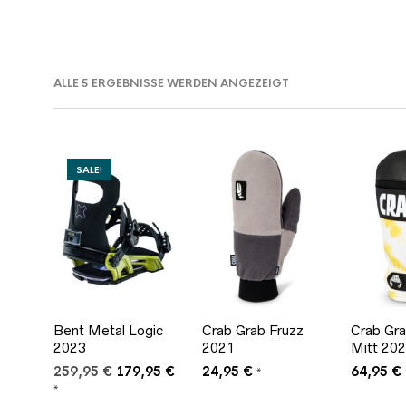
NACH
ALLE 5 ERGEBNISSE WERDEN ANGEZEIGT
AKTUALITÄT
SORTIERT
SALE!
Bent Metal Logic
Crab Grab Fruzz
Crab Gr
IN.
AX.
2023
2021
Mitt 20
REIS
REIS
Ursprünglicher
Aktueller
259,95
€
179,95
€
24,95
€
64,95
€
*
Preis
Preis
*
war:
ist: