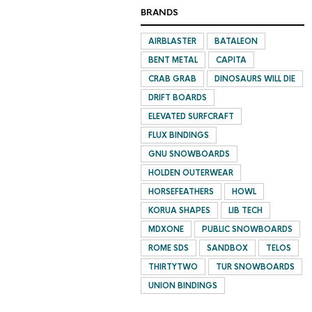
BRANDS
AIRBLASTER
BATALEON
BENT METAL
CAPITA
CRAB GRAB
DINOSAURS WILL DIE
DRIFT BOARDS
ELEVATED SURFCRAFT
FLUX BINDINGS
GNU SNOWBOARDS
HOLDEN OUTERWEAR
HORSEFEATHERS
HOWL
KORUA SHAPES
LIB TECH
MDXONE
PUBLIC SNOWBOARDS
ROME SDS
SANDBOX
TELOS
THIRTYTWO
TUR SNOWBOARDS
UNION BINDINGS