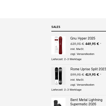
SALES
Gnu Hyper 2025
Ursprüngliche
Aktu
639,95
€
449,95
€
*
Preis
Prei
inkl. MwSt.
war:
ist:
zzgl.
Versandkosten
639,95 €
449,
Lieferzeit:
2-3 Werktage
Rome Uprise Split 202
Ursprüngliche
Aktu
599,95
€
419,95
€
*
Preis
Prei
inkl. MwSt.
war:
ist:
zzgl.
Versandkosten
599,95 €
419,
Lieferzeit:
2-3 Werktage
Bent Metal Lightning
Supermatic 2026