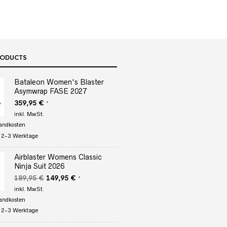
RODUCTS
Bataleon Women's Blaster
Asymwrap FASE 2027
359,95
€
*
inkl. MwSt.
andkosten
:
2-3 Werktage
Airblaster Womens Classic
Ninja Suit 2026
Ursprünglicher
Aktueller
189,95
€
149,95
€
*
Preis
Preis
inkl. MwSt.
war:
ist:
andkosten
189,95 €
149,95 €.
:
2-3 Werktage