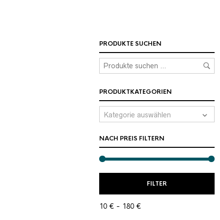
PRODUKTE SUCHEN
PRODUKTKATEGORIEN
Kategorie auswählen
NACH PREIS FILTERN
M
M
FILTER
P
P
10 €
180 €