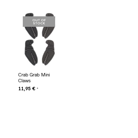
259,95 €
179,95 €.
OUT OF
STOCK
Crab Grab Mini
Claws
11,95
€
*