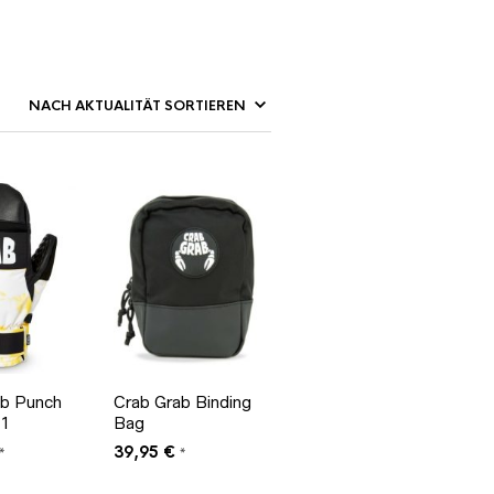
ab Punch
Crab Grab Binding
21
Bag
39,95
€
*
*