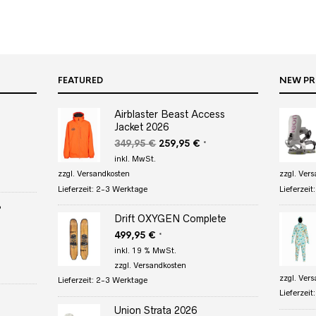
FEATURED
NEW P
Airblaster Beast Access
Jacket 2026
r
eller
s
Ursprünglicher
Aktueller
349,95
€
259,95
€
*
Preis
Preis
inkl. MwSt.
95 €.
war:
ist:
zzgl.
Versandkosten
zzgl.
Vers
349,95 €
259,95 €.
Lieferzeit:
2-3 Werktage
Lieferzeit
3
Drift OXYGEN Complete
r
eller
s
499,95
€
*
inkl. 19 % MwSt.
95 €.
zzgl.
Versandkosten
zzgl.
Vers
Lieferzeit:
2-3 Werktage
Lieferzeit
Union Strata 2026