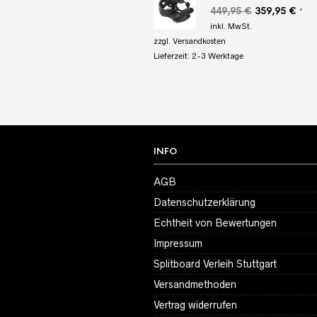
Ursprüngliche
Aktu
449,95
€
359,95
€
*
Preis
Prei
inkl. MwSt.
war:
ist:
zzgl.
Versandkosten
449,95 €
359,
Lieferzeit:
2-3 Werktage
INFO
AGB
Datenschutzerklärung
Echtheit von Bewertungen
Impressum
Splitboard Verleih Stuttgart
Versandmethoden
Vertrag widerrufen