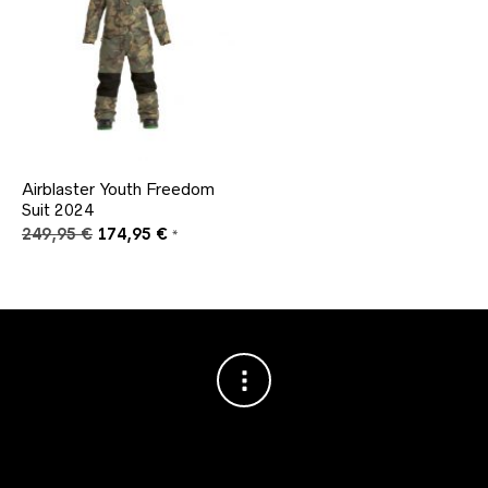
Airblaster Youth Freedom
Suit 2024
Ursprünglicher
Aktueller
249,95
€
174,95
€
*
Preis
Preis
war:
ist:
249,95 €
174,95 €.