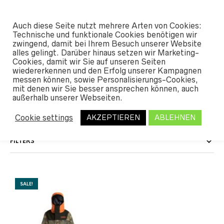
#SHREDUNFAMILIAR
Auch diese Seite nutzt mehrere Arten von Cookies:
0
Technische und funktionale Cookies benötigen wir
zwingend, damit bei Ihrem Besuch unserer Website
alles gelingt. Darüber hinaus setzen wir Marketing-
START
Cookies, damit wir Sie auf unseren Seiten
/ PRODUKT FARBE / THISTLE DAISY
wiedererkennen und den Erfolg unserer Kampagnen
messen können, sowie Personalisierungs-Cookies,
Thistle Daisy
mit denen wir Sie besser ansprechen können, auch
außerhalb unserer Webseiten.
Cookie settings
AKZEPTIEREN
ABLEHNEN
FILTERS
SALE!