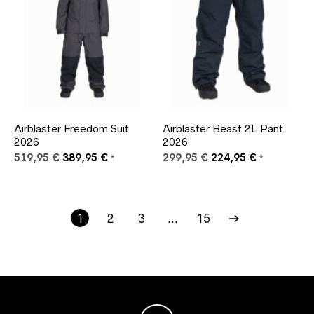
Airblaster Freedom Suit
Airblaster Beast 2L Pant
2026
2026
Ursprünglicher
Aktueller
Ursprünglicher
Aktueller
519,95
€
389,95
€
299,95
€
224,95
€
*
*
Preis
Preis
Preis
Preis
war:
ist:
war:
ist:
519,95 €
389,95 €.
299,95 €
224,95 €.
1
2
3
…
15