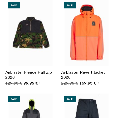
409,95 €
309,95 €.
409,95 €
309,95 €.
SALE!
SALE!
Airblaster Fleece Half Zip
Airblaster Revert Jacket
2026
2026
Ursprünglicher
Aktueller
Ursprünglicher
Aktueller
129,95
€
99,95
€
229,95
€
169,95
€
*
*
Preis
Preis
Preis
Preis
war:
ist:
war:
ist:
129,95 €
99,95 €.
229,95 €
169,95 €.
SALE!
SALE!