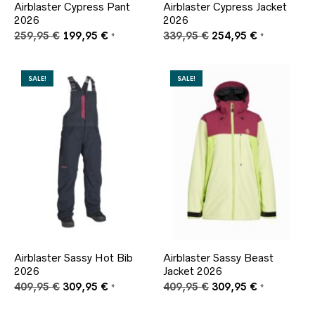
Airblaster Cypress Pant
Airblaster Cypress Jacket
2026
2026
Ursprünglicher
Aktueller
Ursprünglicher
Aktueller
259,95
€
199,95
€
339,95
€
254,95
€
*
*
Preis
Preis
Preis
Preis
war:
ist:
war:
ist:
259,95 €
199,95 €.
339,95 €
254,95 €.
SALE!
SALE!
Airblaster Sassy Hot Bib
Airblaster Sassy Beast
2026
Jacket 2026
Ursprünglicher
Aktueller
Ursprünglicher
Aktueller
409,95
€
309,95
€
409,95
€
309,95
€
*
*
Preis
Preis
Preis
Preis
war:
ist:
war:
ist: