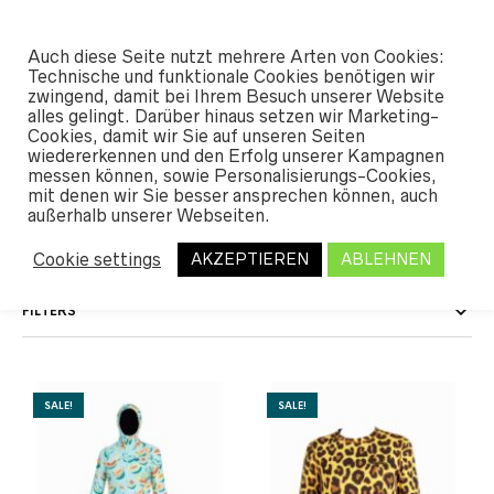
#SHREDUNFAMILIAR
Auch diese Seite nutzt mehrere Arten von Cookies:
0
Technische und funktionale Cookies benötigen wir
zwingend, damit bei Ihrem Besuch unserer Website
alles gelingt. Darüber hinaus setzen wir Marketing-
START
Cookies, damit wir Sie auf unseren Seiten
/ PRODUKT GRÖSSE / L
wiedererkennen und den Erfolg unserer Kampagnen
messen können, sowie Personalisierungs-Cookies,
L
mit denen wir Sie besser ansprechen können, auch
außerhalb unserer Webseiten.
Cookie settings
AKZEPTIEREN
ABLEHNEN
FILTERS
SALE!
SALE!