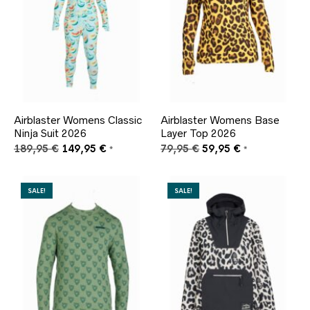
Airblaster Womens Classic
Airblaster Womens Base
Ninja Suit 2026
Layer Top 2026
Ursprünglicher
Aktueller
Ursprünglicher
Aktueller
189,95
€
149,95
€
79,95
€
59,95
€
*
*
Preis
Preis
Preis
Preis
war:
ist:
war:
ist:
189,95 €
149,95 €.
79,95 €
59,95 €.
SALE!
SALE!