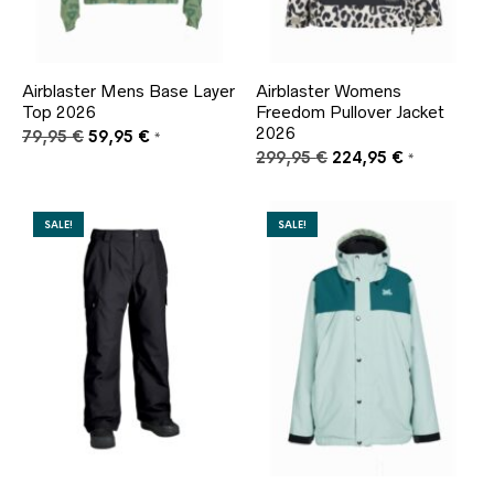
Airblaster Mens Base Layer
Airblaster Womens
Top 2026
Freedom Pullover Jacket
2026
Ursprünglicher
Aktueller
79,95
€
59,95
€
*
Preis
Preis
Ursprünglicher
Aktueller
299,95
€
224,95
€
*
war:
ist:
Preis
Preis
79,95 €
59,95 €.
war:
ist:
299,95 €
224,95 €.
SALE!
SALE!