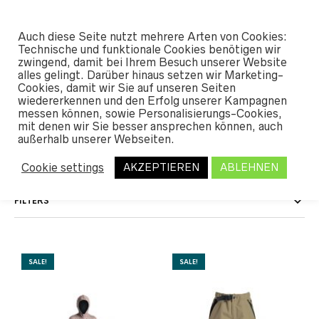
#SHREDUNFAMILIAR
Auch diese Seite nutzt mehrere Arten von Cookies:
0
Technische und funktionale Cookies benötigen wir
zwingend, damit bei Ihrem Besuch unserer Website
alles gelingt. Darüber hinaus setzen wir Marketing-
START
Cookies, damit wir Sie auf unseren Seiten
/ PRODUKT GRÖSSE / XS
wiedererkennen und den Erfolg unserer Kampagnen
messen können, sowie Personalisierungs-Cookies,
XS
mit denen wir Sie besser ansprechen können, auch
außerhalb unserer Webseiten.
Cookie settings
AKZEPTIEREN
ABLEHNEN
FILTERS
SALE!
SALE!