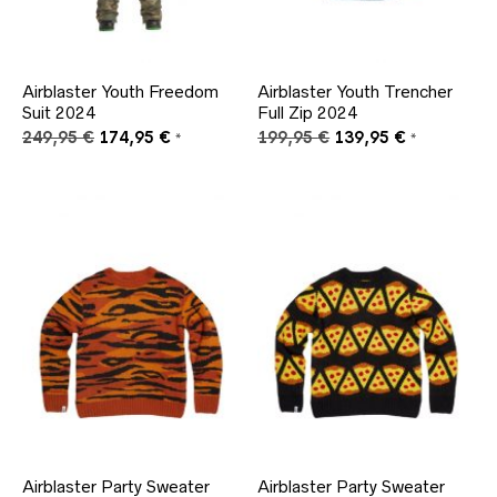
Airblaster Youth Freedom
Airblaster Youth Trencher
Suit 2024
Full Zip 2024
Ursprünglicher
Aktueller
Ursprünglicher
Aktueller
249,95
€
174,95
€
199,95
€
139,95
€
*
*
Preis
Preis
Preis
Preis
war:
ist:
war:
ist:
249,95 €
174,95 €.
199,95 €
139,95 €.
Airblaster Party Sweater
Airblaster Party Sweater