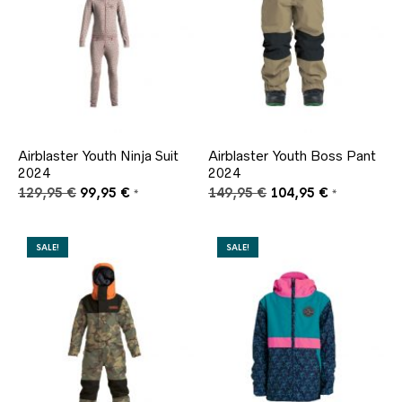
Airblaster Youth Ninja Suit
Airblaster Youth Boss Pant
2024
2024
Ursprünglicher
Aktueller
Ursprünglicher
Aktueller
129,95
€
99,95
€
149,95
€
104,95
€
*
*
Preis
Preis
Preis
Preis
war:
ist:
war:
ist:
129,95 €
99,95 €.
149,95 €
104,95 €.
SALE!
SALE!