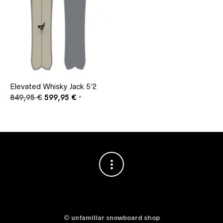
Elevated Whisky Jack 5’2
Ursprünglicher
Aktueller
849,95
€
599,95
€
*
Preis
Preis
war:
ist:
849,95 €
599,95 €.
©
unfamiliar snowboard shop