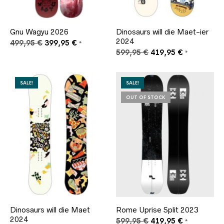
Gnu Wagyu 2026
Dinosaurs will die Maet-ier
2024
Ursprünglicher
Aktueller
499,95
€
399,95
€
*
Preis
Preis
Ursprünglicher
Aktueller
599,95
€
419,95
€
*
war:
ist:
Preis
Preis
499,95 €
399,95 €.
war:
ist:
599,95 €
419,95 €.
SALE!
SALE!
OUT OF STOCK
Dinosaurs will die Maet
Rome Uprise Split 2023
2024
Ursprünglicher
Aktueller
599,95
€
419,95
€
*