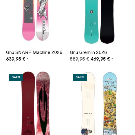
Gnu SNARF Machine 2026
Gnu Gremlin 2026
Ursprünglicher
Aktueller
639,95
€
589,95
€
469,95
€
*
*
Preis
Preis
war:
ist:
589,95 €
469,95 €.
SALE!
SALE!