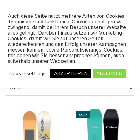
#SHREDUNFAMILIAR
Auch diese Seite nutzt mehrere Arten von Cookies:
0
Technische und funktionale Cookies benötigen wir
zwingend, damit bei Ihrem Besuch unserer Website
alles gelingt. Darüber hinaus setzen wir Marketing-
START
Cookies, damit wir Sie auf unseren Seiten
/ PRODUKT LÄNGE / 158
wiedererkennen und den Erfolg unserer Kampagnen
messen können, sowie Personalisierungs-Cookies,
158
mit denen wir Sie besser ansprechen können, auch
außerhalb unserer Webseiten.
Cookie settings
AKZEPTIEREN
ABLEHNEN
FILTERS
SALE!