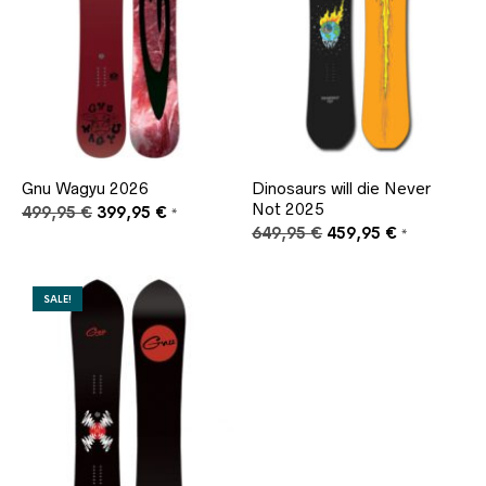
Gnu Wagyu 2026
Dinosaurs will die Never
Not 2025
Ursprünglicher
Aktueller
499,95
€
399,95
€
*
Preis
Preis
Ursprünglicher
Aktueller
649,95
€
459,95
€
*
war:
ist:
Preis
Preis
499,95 €
399,95 €.
war:
ist:
649,95 €
459,95 €.
SALE!