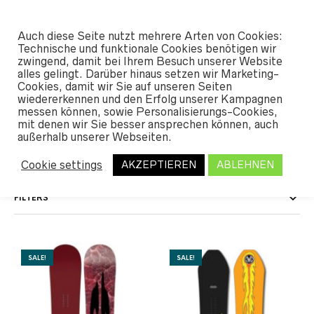
#SHREDUNFAMILIAR
Auch diese Seite nutzt mehrere Arten von Cookies:
0
Technische und funktionale Cookies benötigen wir
zwingend, damit bei Ihrem Besuch unserer Website
alles gelingt. Darüber hinaus setzen wir Marketing-
START
Cookies, damit wir Sie auf unseren Seiten
/ PRODUKT LÄNGE / 161
wiedererkennen und den Erfolg unserer Kampagnen
messen können, sowie Personalisierungs-Cookies,
161
mit denen wir Sie besser ansprechen können, auch
außerhalb unserer Webseiten.
Cookie settings
AKZEPTIEREN
ABLEHNEN
FILTERS
SALE!
SALE!