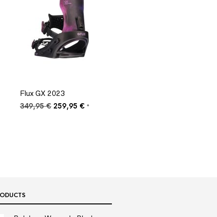
Flux GX 2023
Ursprünglicher
Aktueller
349,95
€
259,95
€
*
Preis
Preis
war:
ist:
349,95 €
259,95 €.
RODUCTS