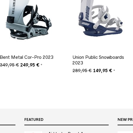
Bent Metal Cor-Pro 2023
Union Public Snowboards
2023
Ursprünglicher
Aktueller
349,95
€
249,95
€
*
Preis
Preis
Ursprünglicher
Aktueller
289,95
€
149,95
€
*
war:
ist:
Preis
Preis
349,95 €
249,95 €.
war:
ist:
289,95 €
149,95 €.
FEATURED
NEW P