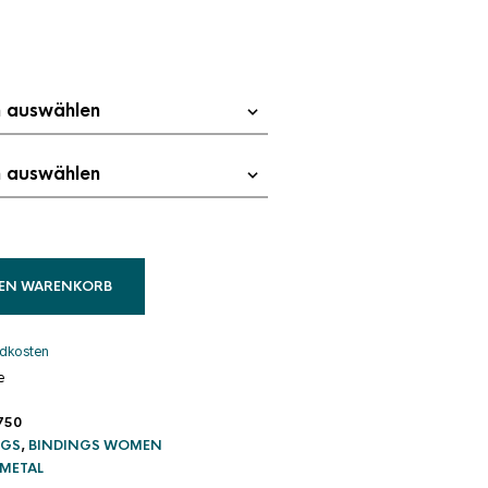
cher
tueller
eis
:
9,95 €.
DEN WARENKORB
dkosten
e
750
NGS
,
BINDINGS WOMEN
 METAL