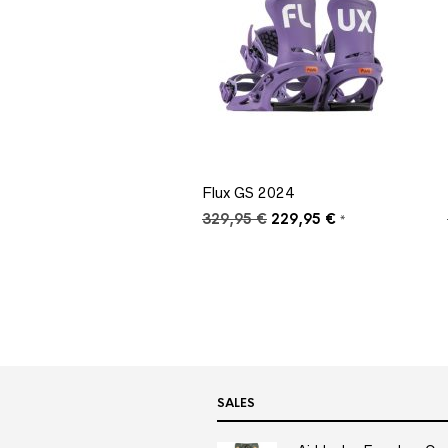
Flux GS 2024
Ursprünglicher
Aktueller
329,95
€
229,95
€
*
Preis
Preis
war:
ist:
329,95 €
229,95 €.
SALES