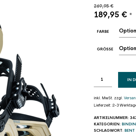
269,95
€
Ursprüngli
Ak
189,95
€
*
Preis
Pr
war:
ist
FARBE
269,95 €
18
GRÖSSE
IN 
inkl. MwSt.
zzgl.
Versan
Lieferzeit:
2-3 Werktag
ARTIKELNUMMER:
34
KATEGORIEN:
BINDI
SCHLAGWORT:
BENT