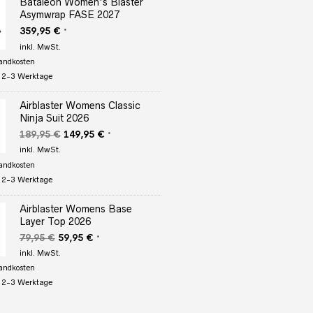
Bataleon Women's Blaster
Asymwrap FASE 2027
359,95
€
*
inkl. MwSt.
andkosten
:
2-3 Werktage
Airblaster Womens Classic
Ninja Suit 2026
Ursprünglicher
Aktueller
189,95
€
149,95
€
*
Preis
Preis
inkl. MwSt.
war:
ist:
andkosten
189,95 €
149,95 €.
:
2-3 Werktage
Airblaster Womens Base
Layer Top 2026
Ursprünglicher
Aktueller
79,95
€
59,95
€
*
Preis
Preis
inkl. MwSt.
war:
ist:
andkosten
79,95 €
59,95 €.
:
2-3 Werktage