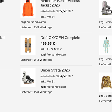
rgo
Airblaster Beast Access
Jacket 2026
r
ler
Ursprünglicher
Aktueller
349,95
€
259,95
€
*
Preis
Preis
inkl. MwSt.
war:
ist:
zzgl.
Versandkosten
zzgl.
Vers
 €.
349,95 €
259,95 €.
Lieferzeit:
2-3 Werktage
Lieferzeit
ket
Drift OXYGEN Complete
499,95
€
*
r
eller
inkl. 19 % MwSt.
s
zzgl.
Versandkosten
zzgl.
Vers
Lieferzeit:
2-3 Werktage
95 €.
Lieferzeit
Union Strata 2026
Ursprünglicher
Aktueller
259,95
€
184,95
€
*
r
eller
Preis
Preis
inkl. MwSt.
s
war:
ist:
zzgl.
Versandkosten
259,95 €
184,95 €.
Lieferzeit:
2-3 Werktage
95 €.
zzgl.
Vers
Lieferzeit