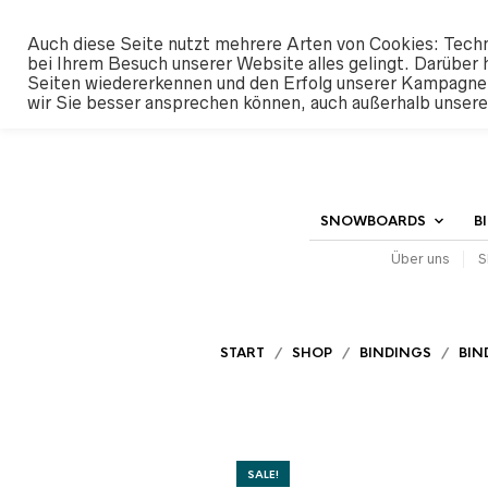
#SHREDUNFAMILIAR
Auch diese Seite nutzt mehrere Arten von Cookies: Techn
bei Ihrem Besuch unserer Website alles gelingt. Darüber 
Seiten wiedererkennen und den Erfolg unserer Kampagne
wir Sie besser ansprechen können, auch außerhalb unser
SNOWBOARDS
B
Über uns
S
START
/
SHOP
/
BINDINGS
/
BIN
SALE!