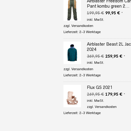
Airblaster Freedom Ca
Pant kombu green 2...
Ursprüngliche
Aktuel
199,95
€
99,95
€
*
Preis
Preis
inkl. MwSt.
war:
ist:
zzgl.
Versandkosten
199,95 €
99,95
Lieferzeit:
2-3 Werktage
Airblaster Beast 2L Jac
2024
Ursprüngliche
Aktu
369,95
€
259,95
€
*
Preis
Prei
inkl. MwSt.
war:
ist:
zzgl.
Versandkosten
369,95 €
259,
Lieferzeit:
2-3 Werktage
Flux GS 2021
Ursprüngliche
Aktu
269,95
€
179,95
€
*
Preis
Prei
inkl. MwSt.
war:
ist:
zzgl.
Versandkosten
269,95 €
179,
Lieferzeit:
2-3 Werktage