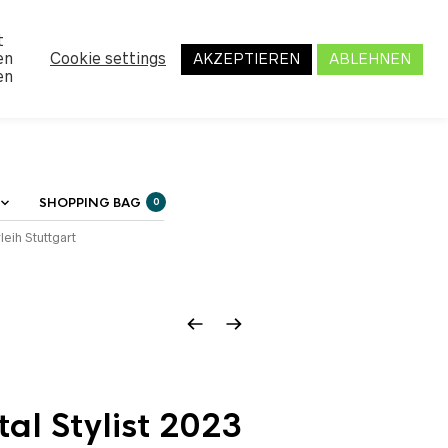
MY ACCOUNT
t
en
Cookie settings
AKZEPTIEREN
ABLEHNEN
en
SHOPPING BAG
0
leih Stuttgart
al Stylist 2023