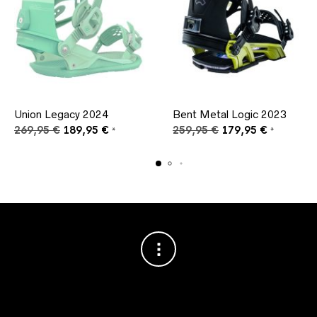
Union Legacy 2024
Bent Metal Logic 2023
Ursprünglicher
Aktueller
Ursprünglicher
Aktueller
269,95
€
189,95
€
259,95
€
179,95
€
*
*
Preis
Preis
Preis
Preis
war:
ist:
war:
ist:
269,95 €
189,95 €.
259,95 €
179,95 €.