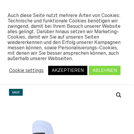
#SHREDUNFAMILIAR
Auch diese Seite nutzt mehrere Arten von Cookies:
0
Technische und funktionale Cookies benötigen wir
zwingend, damit bei Ihrem Besuch unserer Website
alles gelingt. Darüber hinaus setzen wir Marketing-
START
/
SHOP
/
BINDINGS
/
BINDINGS
Cookies, damit wir Sie auf unseren Seiten
WOMEN
/ UNION TRILOGY 2026
wiedererkennen und den Erfolg unserer Kampagnen
messen können, sowie Personalisierungs-Cookies,
mit denen wir Sie besser ansprechen können, auch
Union Trilogy 2026
außerhalb unserer Webseiten.
Cookie settings
AKZEPTIEREN
ABLEHNEN
Ursprünglicher
Aktueller
224,95
€
*
319,95
€
Preis
Preis
war:
ist:
SALE!
319,95 €
224,95 €.