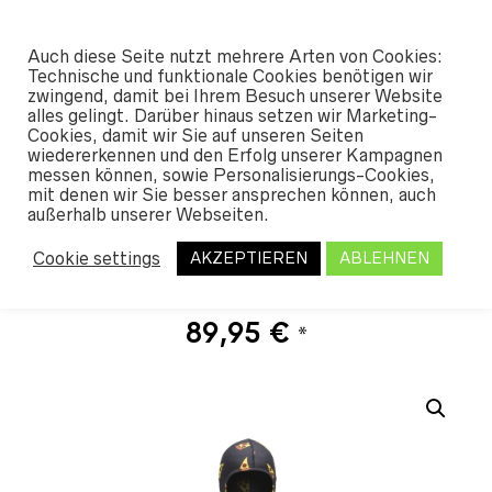
#SHREDUNFAMILIAR
Auch diese Seite nutzt mehrere Arten von Cookies:
0
Technische und funktionale Cookies benötigen wir
zwingend, damit bei Ihrem Besuch unserer Website
alles gelingt. Darüber hinaus setzen wir Marketing-
START
/
SHOP
/
OUTERWEAR
/
BASE
Cookies, damit wir Sie auf unseren Seiten
LAYER
/ AIRBLASTER YOUTH NINJA SUIT
wiedererkennen und den Erfolg unserer Kampagnen
PIZZA 2021
messen können, sowie Personalisierungs-Cookies,
mit denen wir Sie besser ansprechen können, auch
außerhalb unserer Webseiten.
Airblaster Youth Ninja
Cookie settings
AKZEPTIEREN
ABLEHNEN
Suit Pizza 2021
89,95
€
*