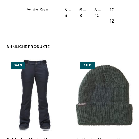
Youth Size
5 –
6 –
8 –
10
6
8
10
–
12
ÄHNLICHE PRODUKTE
SALE!
SALE!