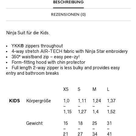
BESCHREIBUNG
REZENSIONEN (0)
Ninja Suit für die Kids.
YKK® zippers throughout
4-way stretch AIR-TECH fabric with Ninja Star embroidery
350° waistband zip – easy pee-zy!
Form-fitting hood with chin protector
Full length 2-way zipper is less bulky and provides easy
entry and bathroom breaks
XS
S
M
L
KIDS
Körpergröße
1,0
1,11
1,24
1,37
–
–
–
–
1,15
1,27
1,4
1,52
Gewicht
15
18
25
31
–
–
–
–
21
27
34
41