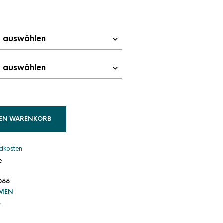
DEN WARENKORB
dkosten
e
066
 MEN
L