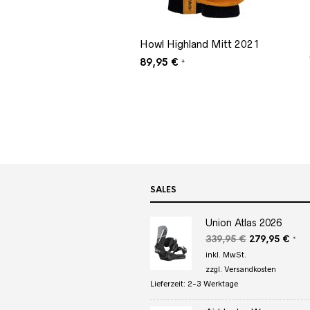
Howl Highland Mitt 2021
89,95
€
*
SALES
Union Atlas 2026
Ursprüngliche
Aktu
339,95
€
279,95
€
*
Preis
Prei
inkl. MwSt.
war:
ist:
zzgl.
Versandkosten
339,95 €
279,
Lieferzeit:
2-3 Werktage