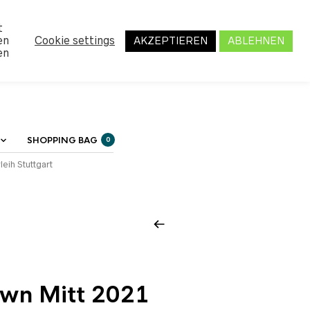
MY ACCOUNT
t
en
Cookie settings
AKZEPTIEREN
ABLEHNEN
en
SHOPPING BAG
0
leih Stuttgart
wn Mitt 2021