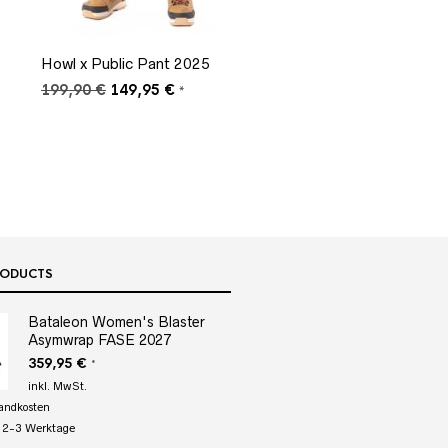
Howl x Public Pant 2025
Ursprünglicher
Aktueller
199,90
€
149,95
€
*
Preis
Preis
war:
ist:
199,90 €
149,95 €.
RODUCTS
Bataleon Women's Blaster
Asymwrap FASE 2027
359,95
€
*
inkl. MwSt.
andkosten
:
2-3 Werktage