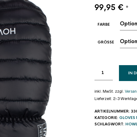
99,95
€
*
FARBE
GRÖSSE
IN 
inkl. MwSt.
zzgl.
Versan
Lieferzeit:
2-3 Werktag
ARTIKELNUMMER:
33
KATEGORIE:
GLOVES
SCHLAGWORT:
HOW