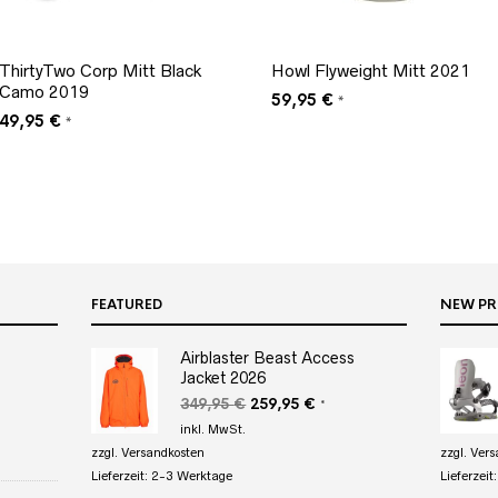
ThirtyTwo Corp Mitt Black
Howl Flyweight Mitt 2021
Camo 2019
59,95
€
*
49,95
€
*
FEATURED
NEW P
Airblaster Beast Access
Jacket 2026
r
eller
s
Ursprünglicher
Aktueller
349,95
€
259,95
€
*
Preis
Preis
inkl. MwSt.
95 €.
war:
ist:
zzgl.
Versandkosten
zzgl.
Vers
349,95 €
259,95 €.
Lieferzeit:
2-3 Werktage
Lieferzeit