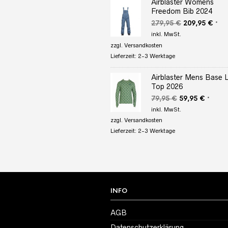
Airblaster Womens
Freedom Bib 2024
Ursprüngliche
Aktu
279,95
€
209,95
€
*
Preis
Prei
inkl. MwSt.
war:
ist:
zzgl.
Versandkosten
279,95 €
209,
Lieferzeit:
2-3 Werktage
Airblaster Mens Base 
Top 2026
Ursprünglicher
Aktuell
79,95
€
59,95
€
*
Preis
Preis
inkl. MwSt.
war:
ist:
zzgl.
Versandkosten
79,95 €
59,95 
Lieferzeit:
2-3 Werktage
INFO
AGB
Datenschutzerklärung