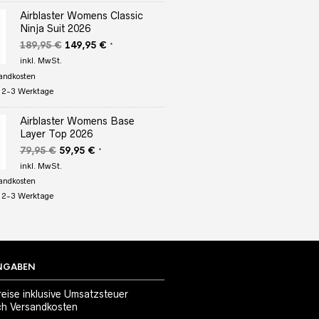
Airblaster Womens Classic
Ninja Suit 2026
Ursprünglicher
Aktueller
189,95
€
149,95
€
*
Preis
Preis
inkl. MwSt.
war:
ist:
andkosten
189,95 €
149,95 €.
:
2-3 Werktage
Airblaster Womens Base
Layer Top 2026
Ursprünglicher
Aktueller
79,95
€
59,95
€
*
Preis
Preis
inkl. MwSt.
war:
ist:
andkosten
79,95 €
59,95 €.
:
2-3 Werktage
NGABEN
reise inklusive Umsatzsteuer
ch
Versandkosten