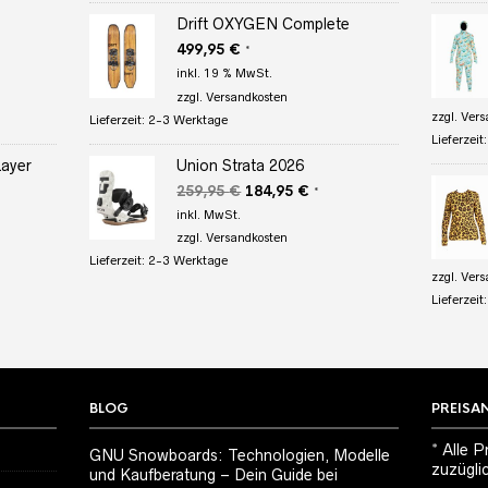
Drift OXYGEN Complete
r
eller
499,95
€
*
s
inkl. 19 % MwSt.
zzgl.
Versandkosten
95 €.
zzgl.
Vers
Lieferzeit:
2-3 Werktage
Lieferzeit
Layer
Union Strata 2026
Ursprünglicher
Aktueller
259,95
€
184,95
€
*
er
Preis
Preis
inkl. MwSt.
war:
ist:
zzgl.
Versandkosten
259,95 €
184,95 €.
Lieferzeit:
2-3 Werktage
€.
zzgl.
Vers
Lieferzeit
BLOG
PREISA
* Alle P
GNU Snowboards: Technologien, Modelle
zuzügli
und Kaufberatung – Dein Guide bei