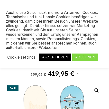
#SHREDUNFAMILIAR
Auch diese Seite nutzt mehrere Arten von Cookies:
0
Technische und funktionale Cookies benötigen wir
zwingend, damit bei Ihrem Besuch unserer Website
alles gelingt. Darüber hinaus setzen wir Marketing-
START
/
SHOP
/
SNOWBOARDS
/
SNO
Cookies, damit wir Sie auf unseren Seiten
WBOARDS MEN
/ DINOSAURS WILL DIE
wiedererkennen und den Erfolg unserer Kampagnen
MAET-IER 2024
messen können, sowie Personalisierungs-Cookies,
mit denen wir Sie besser ansprechen können, auch
außerhalb unserer Webseiten.
Dinosaurs will die Maet-
Cookie settings
AKZEPTIEREN
ABLEHNEN
ier 2024
Ursprünglicher
Aktueller
419,95
€
*
599,95
€
Preis
Preis
war:
ist:
SALE!
599,95 €
419,95 €.