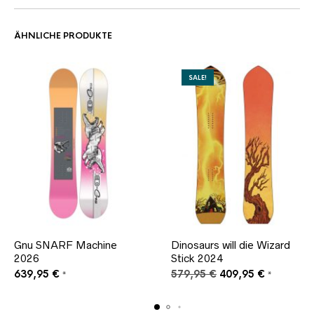
ÄHNLICHE PRODUKTE
SALE!
Gnu SNARF Machine
Dinosaurs will die Wizard
2026
Stick 2024
Ursprünglicher
Aktueller
639,95
€
579,95
€
409,95
€
*
*
Preis
Preis
war:
ist:
579,95 €
409,95 €.