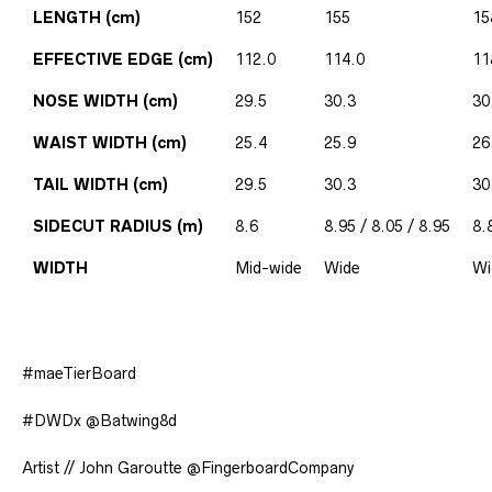
LENGTH (cm)
152
155
15
EFFECTIVE EDGE (cm)
112.0
114.0
11
NOSE WIDTH (cm)
29.5
30.3
30
WAIST WIDTH (cm)
25.4
25.9
26
TAIL WIDTH (cm)
29.5
30.3
30
SIDECUT RADIUS (m)
8.6
8.95 / 8.05 / 8.95
8.
WIDTH
Mid-wide
Wide
Wi
#maeTierBoard
#DWDx @Batwing8d
Artist // John Garoutte @FingerboardCompany