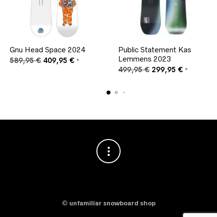
Gnu Head Space 2024
Public Statement Kas
Lemmens 2023
Ursprünglicher
Aktueller
589,95
€
409,95
€
*
Preis
Preis
Ursprünglicher
Aktueller
499,95
€
299,95
€
*
war:
ist:
Preis
Preis
589,95 €
409,95 €.
war:
ist:
499,95 €
299,95 €.
©
unfamiliar snowboard shop