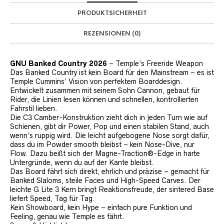
PRODUKTSICHERHEIT
REZENSIONEN (0)
GNU Banked Country 2026
– Temple’s Freeride Weapon
Das Banked Country ist kein Board für den Mainstream – es ist
Temple Cummins’ Vision von perfektem Boarddesign.
Entwickelt zusammen mit seinem Sohn Cannon, gebaut für
Rider, die Linien lesen können und schnellen, kontrollierten
Fahrstil lieben.
Die C3 Camber-Konstruktion zieht dich in jeden Turn wie auf
Schienen, gibt dir Power, Pop und einen stabilen Stand, auch
wenn’s ruppig wird. Die leicht aufgebogene Nose sorgt dafür,
dass du im Powder smooth bleibst – kein Nose-Dive, nur
Flow. Dazu beißt sich der Magne-Traction®-Edge in harte
Untergründe, wenn du auf der Kante bleibst.
Das Board fährt sich direkt, ehrlich und präzise – gemacht für
Banked Slaloms, steile Faces und High-Speed Carves. Der
leichte G Lite 3 Kern bringt Reaktionsfreude, der sintered Base
liefert Speed, Tag für Tag.
Kein Showboard, kein Hype – einfach pure Funktion und
Feeling, genau wie Temple es fährt.