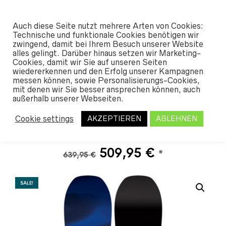
#SHREDUNFAMILIAR
Auch diese Seite nutzt mehrere Arten von Cookies:
0
Technische und funktionale Cookies benötigen wir
zwingend, damit bei Ihrem Besuch unserer Website
alles gelingt. Darüber hinaus setzen wir Marketing-
START
/
SHOP
/
SNOWBOARDS
/
SNO
Cookies, damit wir Sie auf unseren Seiten
WBOARDS MEN
/ GNU BANKED COUNTRY
wiedererkennen und den Erfolg unserer Kampagnen
2026
messen können, sowie Personalisierungs-Cookies,
mit denen wir Sie besser ansprechen können, auch
außerhalb unserer Webseiten.
Gnu Banked Country
Cookie settings
AKZEPTIEREN
ABLEHNEN
2026
Ursprünglicher
Aktueller
509,95
€
*
639,95
€
Preis
Preis
war:
ist:
SALE!
639,95 €
509,95 €.