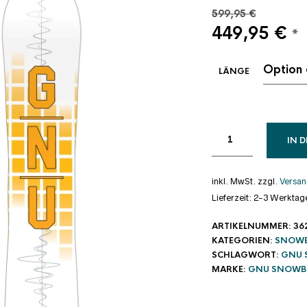
599,95
€
Ursprüngli
Ak
449,95
€
*
Preis
Pr
war:
ist
LÄNGE
599,95 €
44
IN 
inkl. MwSt.
zzgl.
Versan
Lieferzeit:
2-3 Werktag
ARTIKELNUMMER:
36
KATEGORIEN:
SNOW
SCHLAGWORT:
GNU 
MARKE:
GNU SNOWB