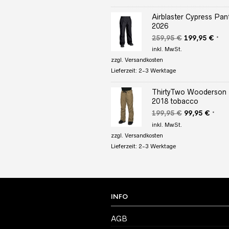
Airblaster Cypress Pan
2026
Ursprüngliche
Aktu
259,95
€
199,95
€
*
Preis
Prei
inkl. MwSt.
war:
ist:
zzgl.
Versandkosten
259,95 €
199,
Lieferzeit:
2-3 Werktage
ThirtyTwo Wooderson
2018 tobacco
Ursprüngliche
Aktuel
199,95
€
99,95
€
*
Preis
Preis
inkl. MwSt.
war:
ist:
zzgl.
Versandkosten
199,95 €
99,95
Lieferzeit:
2-3 Werktage
INFO
AGB