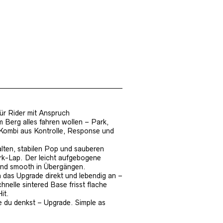
ür Rider mit Anspruch
 Berg alles fahren wollen – Park,
n Kombi aus Kontrolle, Response und
lten, stabilen Pop und sauberen
rk-Lap. Der leicht aufgebogene
 und smooth in Übergängen.
ch das Upgrade direkt und lebendig an –
hnelle sintered Base frisst flache
it.
ie du denkst – Upgrade. Simple as