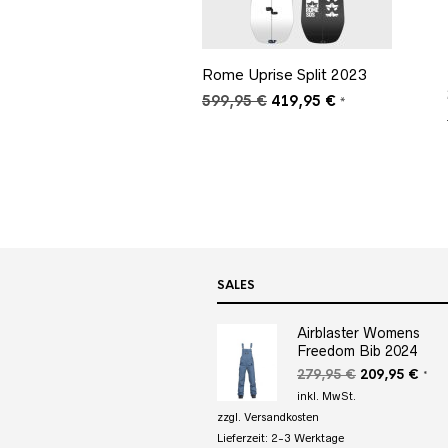
Rome Uprise Split 2023
Ursprünglicher
Aktueller
599,95
€
419,95
€
*
Preis
Preis
war:
ist:
599,95 €
419,95 €.
SALES
Airblaster Womens
Freedom Bib 2024
Ursprüngliche
Aktu
279,95
€
209,95
€
*
Preis
Prei
inkl. MwSt.
war:
ist:
zzgl.
Versandkosten
279,95 €
209,
Lieferzeit:
2-3 Werktage