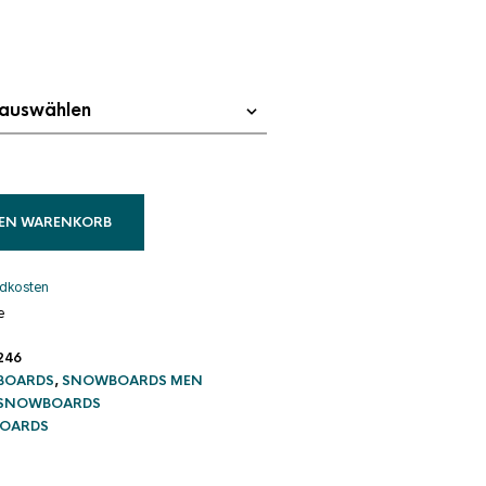
cher
tueller
eis
:
9,95 €.
DEN WARENKORB
dkosten
e
246
BOARDS
,
SNOWBOARDS MEN
SNOWBOARDS
OARDS