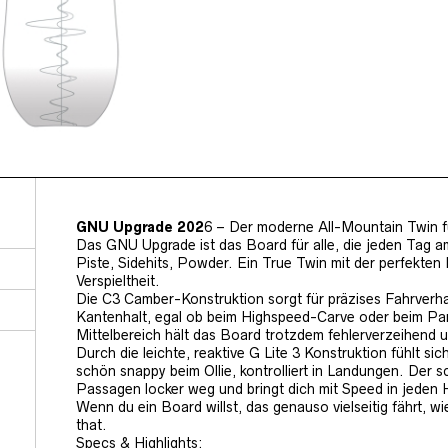
GNU Upgrade 202
6 – Der moderne All-Mountain Twin f
Das GNU Upgrade ist das Board für alle, die jeden Tag am
Piste, Sidehits, Powder. Ein True Twin mit der perfekte
Verspieltheit.
Die C3 Camber-Konstruktion sorgt für präzises Fahrverha
Kantenhalt, egal ob beim Highspeed-Carve oder beim Pa
Mittelbereich hält das Board trotzdem fehlerverzeihend
Durch die leichte, reaktive G Lite 3 Konstruktion fühlt si
schön snappy beim Ollie, kontrolliert in Landungen. Der sc
Passagen locker weg und bringt dich mit Speed in jeden H
Wenn du ein Board willst, das genauso vielseitig fährt, w
that.
Specs & Highlights: