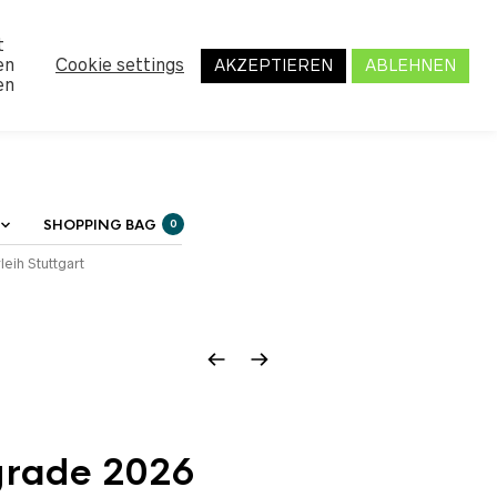
MY ACCOUNT
t
en
Cookie settings
AKZEPTIEREN
ABLEHNEN
en
SHOPPING BAG
0
leih Stuttgart
rade 2026