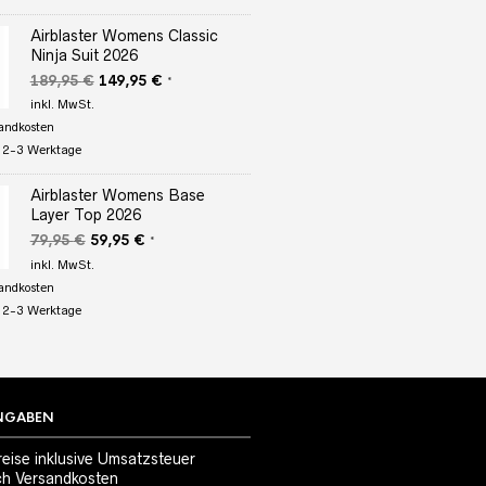
Airblaster Womens Classic
Ninja Suit 2026
Ursprünglicher
Aktueller
189,95
€
149,95
€
*
Preis
Preis
inkl. MwSt.
war:
ist:
andkosten
189,95 €
149,95 €.
:
2-3 Werktage
Airblaster Womens Base
Layer Top 2026
Ursprünglicher
Aktueller
79,95
€
59,95
€
*
Preis
Preis
inkl. MwSt.
war:
ist:
andkosten
79,95 €
59,95 €.
:
2-3 Werktage
NGABEN
reise inklusive Umsatzsteuer
ch
Versandkosten