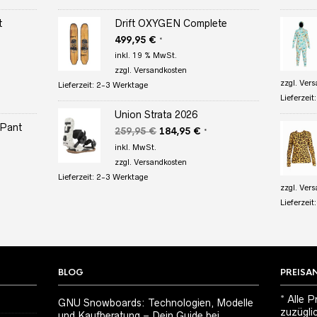
t
Drift OXYGEN Complete
499,95
€
*
r
eller
inkl. 19 % MwSt.
s
zzgl.
Versandkosten
zzgl.
Vers
Lieferzeit:
2-3 Werktage
95 €.
Lieferzeit
Union Strata 2026
 Pant
Ursprünglicher
Aktueller
259,95
€
184,95
€
*
Preis
Preis
inkl. MwSt.
r
ler
war:
ist:
zzgl.
Versandkosten
259,95 €
184,95 €.
Lieferzeit:
2-3 Werktage
zzgl.
Vers
 €.
Lieferzeit
BLOG
PREISA
* Alle P
GNU Snowboards: Technologien, Modelle
zuzügli
und Kaufberatung – Dein Guide bei