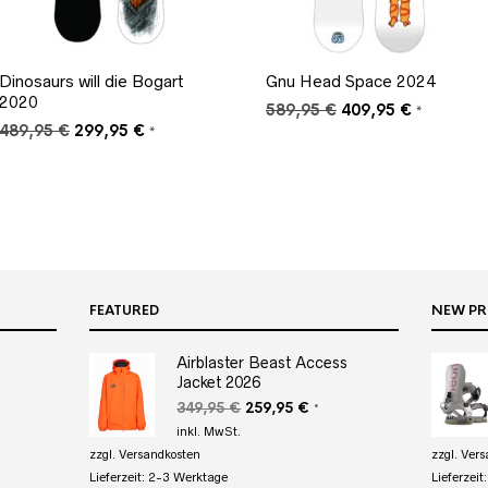
Dinosaurs will die Bogart
Gnu Head Space 2024
2020
Ursprünglicher
Aktueller
589,95
€
409,95
€
*
Ursprünglicher
Aktueller
Preis
Preis
489,95
€
299,95
€
*
Preis
Preis
war:
ist:
war:
ist:
589,95 €
409,95 €.
489,95 €
299,95 €.
FEATURED
NEW P
Airblaster Beast Access
Jacket 2026
r
eller
Ursprünglicher
Aktueller
349,95
€
259,95
€
*
s
Preis
Preis
inkl. MwSt.
war:
ist:
zzgl.
Versandkosten
zzgl.
Vers
95 €.
349,95 €
259,95 €.
Lieferzeit:
2-3 Werktage
Lieferzeit