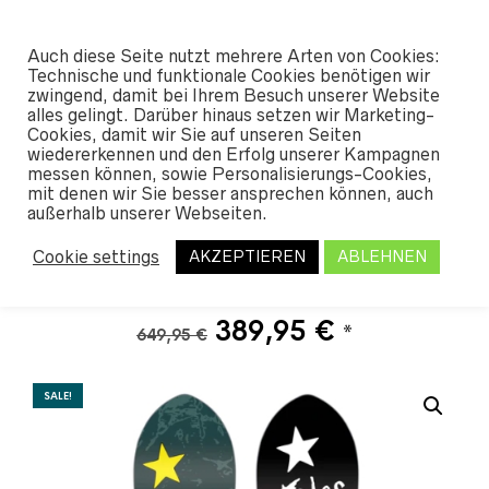
#SHREDUNFAMILIAR
Auch diese Seite nutzt mehrere Arten von Cookies:
0
Technische und funktionale Cookies benötigen wir
zwingend, damit bei Ihrem Besuch unserer Website
alles gelingt. Darüber hinaus setzen wir Marketing-
START
/
SHOP
/
SNOWBOARDS
/
SNO
Cookies, damit wir Sie auf unseren Seiten
WBOARDS MEN
/ TELOS RANQUET MY
wiedererkennen und den Erfolg unserer Kampagnen
STORY 2023
messen können, sowie Personalisierungs-Cookies,
mit denen wir Sie besser ansprechen können, auch
außerhalb unserer Webseiten.
Telos Ranquet My Story
Cookie settings
AKZEPTIEREN
ABLEHNEN
2023
Ursprünglicher
Aktueller
389,95
€
*
649,95
€
Preis
Preis
war:
ist:
SALE!
649,95 €
389,95 €.