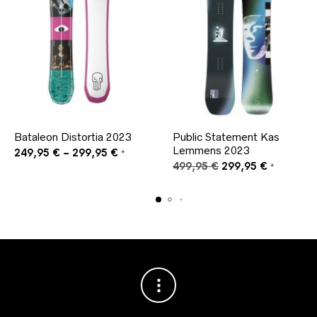
Bataleon Distortia 2023
Public Statement Kas
Lemmens 2023
249,95
€
–
299,95
€
*
Ursprünglicher
Aktueller
499,95
€
299,95
€
*
Preis
Preis
war:
ist:
499,95 €
299,95 €.