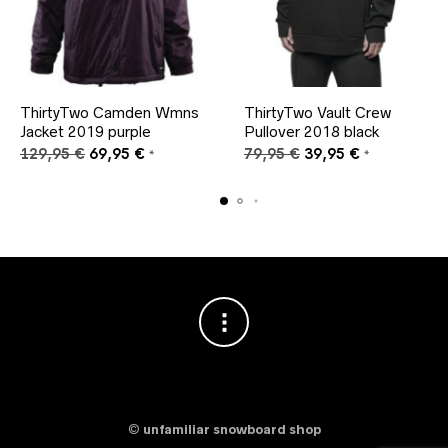
ThirtyTwo Camden Wmns
ThirtyTwo Vault Crew
Jacket 2019 purple
Pullover 2018 black
Ursprünglicher
Aktueller
Ursprünglicher
Aktueller
129,95
€
69,95
€
79,95
€
39,95
€
*
*
Preis
Preis
Preis
Preis
war:
ist:
war:
ist:
129,95 €
69,95 €.
79,95 €
39,95 €.
©
unfamiliar snowboard shop