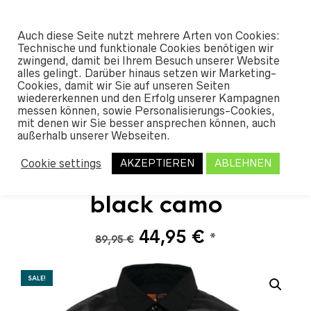
#SHREDUNFAMILIAR
Auch diese Seite nutzt mehrere Arten von Cookies:
0
Technische und funktionale Cookies benötigen wir
zwingend, damit bei Ihrem Besuch unserer Website
alles gelingt. Darüber hinaus setzen wir Marketing-
START
/
SHOP
/
STREETWEAR
/
SHIRTS
Cookies, damit wir Sie auf unseren Seiten
/FLANNEL
/ THIRTYTWO RESTSTOP POLAR
wiedererkennen und den Erfolg unserer Kampagnen
FLEECE SHIRT 2019 BLACK CAMO
messen können, sowie Personalisierungs-Cookies,
mit denen wir Sie besser ansprechen können, auch
außerhalb unserer Webseiten.
ThirtyTwo Reststop
Cookie settings
AKZEPTIEREN
ABLEHNEN
Polar Fleece Shirt 2019
black camo
Ursprünglicher
Aktueller
44,95
€
*
89,95
€
Preis
Preis
war:
ist:
SALE!
89,95 €
44,95 €.