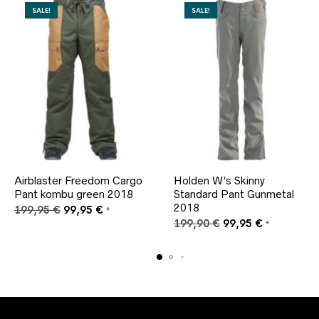
SALE!
SALE!
Airblaster Freedom Cargo
Holden W’s Skinny
Pant kombu green 2018
Standard Pant Gunmetal
2018
Ursprünglicher
Aktueller
199,95
€
99,95
€
*
Preis
Preis
Ursprünglicher
Aktueller
199,90
€
99,95
€
*
war:
ist:
Preis
Preis
199,95 €
99,95 €.
war:
ist:
199,90 €
99,95 €.