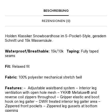
BESCHREIBUNG
REZENSIONEN (0)
Holden Klassiker Snowboardhose im 5-Pocket-Style, geradem
Schnitt und 15k Wassersäule.
Waterproof/Breathable:
15k/10k
Taping:
Fully taped
seams
Fit:
Relaxed fit
Fabric:
100% polyester mechanical stretch twill
Features:
– Adjustable waistband system – Interior leg
ventilation with open hole mesh – YKK® Metaluxe® and
reverse coil zippers throughout – Gripper elastic and boot
hook on leg gaiter – DWR treated interior leg gaiter area –
Zippered front pockets – Zippered leg gussets at bottom
opening