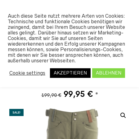
#SHREDUNFAMILIAR
Auch diese Seite nutzt mehrere Arten von Cookies:
0
Technische und funktionale Cookies benötigen wir
zwingend, damit bei Ihrem Besuch unserer Website
alles gelingt. Darüber hinaus setzen wir Marketing-
START
/
SHOP
/
OUTERWEAR
/
PANTS
Cookies, damit wir Sie auf unseren Seiten
WOMEN
/ HOLDEN W’S STANDARD PANT
wiedererkennen und den Erfolg unserer Kampagnen
SAGE 2018
messen können, sowie Personalisierungs-Cookies,
mit denen wir Sie besser ansprechen können, auch
außerhalb unserer Webseiten.
Holden W’s Standard
Cookie settings
AKZEPTIEREN
ABLEHNEN
Pant sage 2018
Ursprünglicher
Aktueller
99,95
€
*
199,90
€
Preis
Preis
war:
ist:
SALE!
199,90 €
99,95 €.