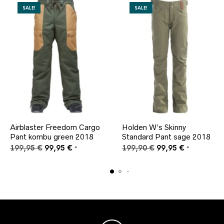
SALE!
SALE!
Airblaster Freedom Cargo
Holden W’s Skinny
Pant kombu green 2018
Standard Pant sage 2018
Ursprünglicher
Aktueller
Ursprünglicher
Aktueller
199,95
€
99,95
€
199,90
€
99,95
€
*
*
Preis
Preis
Preis
Preis
war:
ist:
war:
ist:
199,95 €
99,95 €.
199,90 €
99,95 €.