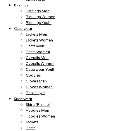
Bindings
Bindings Men
Bindings Women
Bindings Youth
Outerwear
Jackets Men
Jackets Women
Pants Men
Pants Women
Overalls Men
Overalls Women
Outerwear Youth
Goggles
Gloves Men
Gloves Women
Base Layer
Streetwear
Shirts/Flannel
Hoodies Men
Hoodies Women
Jackets
Pants