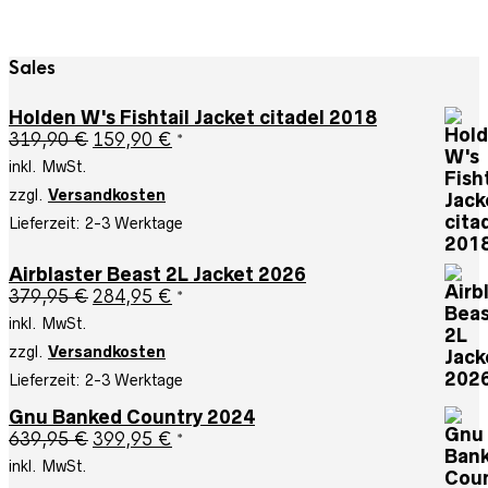
Sales
Holden W's Fishtail Jacket citadel 2018
Ursprünglicher
Aktueller
319,90
€
159,90
€
*
Preis
Preis
inkl. MwSt.
war:
ist:
zzgl.
Versandkosten
319,90 €
159,90 €.
Lieferzeit:
2-3 Werktage
Airblaster Beast 2L Jacket 2026
Ursprünglicher
Aktueller
379,95
€
284,95
€
*
Preis
Preis
inkl. MwSt.
war:
ist:
zzgl.
Versandkosten
379,95 €
284,95 €.
Lieferzeit:
2-3 Werktage
Gnu Banked Country 2024
Ursprünglicher
Aktueller
639,95
€
399,95
€
*
Preis
Preis
inkl. MwSt.
war:
ist: