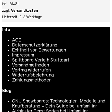
Preis
Preis
inkl. MwSt.
war:
ist:
zzgl.
Versandkosten
79,95 €
59,95 €.
Lieferzeit:
2-3 Werktage
Info
AGB
Datenschutzerklärung
Echtheit von Bewertungen
Impressum
Splitboard Verleih Stuttgart
Versandmethoden
Vertrag widerrufen
Widerrufsbelehrung
Zahlungsmethoden
Blog
GNU Snowboards: Technologien, Modelle und
Kaufberatung – Dein Guide bei unfamiliar
Airblaster Beast Series bei Unfamiliar