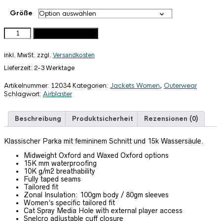
Preis
Preis
war:
ist:
Größe
299,95 €
149,95 €.
Airblaster
In den Warenkorb
Nicolette
Jacket
inkl. MwSt.
zzgl.
Versandkosten
coral
2017
Lieferzeit:
2-3 Werktage
Menge
Artikelnummer:
12034
Kategorien:
Jackets Women
,
Outerwear
Schlagwort:
Airblaster
Beschreibung
Produktsicherheit
Rezensionen (0)
Klassischer Parka mit femininem Schnitt und 15k Wassersäule.
Midweight Oxford and Waxed Oxford options
15K mm waterproofing
10K g/m2 breathability
Fully taped seams
Tailored fit
Zonal Insulation: 100gm body / 80gm sleeves
Women’s specific tailored fit
Cat Spray Media Hole with external player access
Snelcro adjustable cuff closure