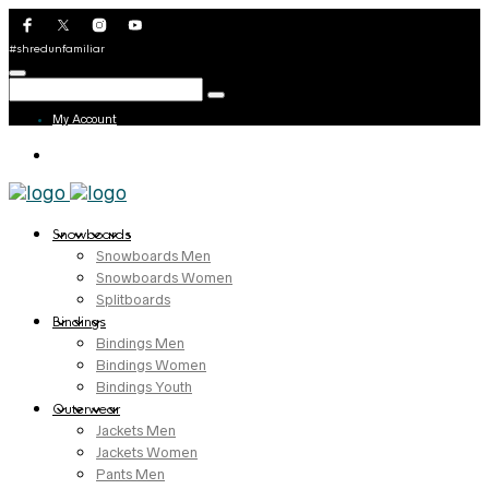
#shredunfamiliar
My Account
Snowboards
Snowboards Men
Snowboards Women
Splitboards
Bindings
Bindings Men
Bindings Women
Bindings Youth
Outerwear
Jackets Men
Jackets Women
Pants Men