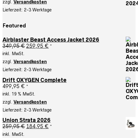
zzgl.
Versandkosten
639,95 €
399,95 €.
Lieferzeit:
2-3 Werktage
Featured
Airblaster Beast Access Jacket 2026
Ursprünglicher
Aktueller
349,95
€
259,95
€
*
Preis
Preis
inkl. MwSt.
war:
ist:
zzgl.
Versandkosten
349,95 €
259,95 €.
Lieferzeit:
2-3 Werktage
Drift OXYGEN Complete
499,95
€
*
inkl. 19 % MwSt.
zzgl.
Versandkosten
Lieferzeit:
2-3 Werktage
Union Strata 2026
Ursprünglicher
Aktueller
259,95
€
184,95
€
*
Preis
Preis
inkl. MwSt.