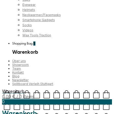
Eyewear
Helmets
Neckwarmer/Facemasks
Smartphone Gadgets
Socks
Videos
Wax,Tools,Traction
Shopping Bag
0
Warenkorb
Über uns
Showroom
Team
Kontakt
Blog
Newsletter
Splitboard Verleih Stuttgart
Warenkorb
0,00
€
/ 0 items
0
Warenkorb