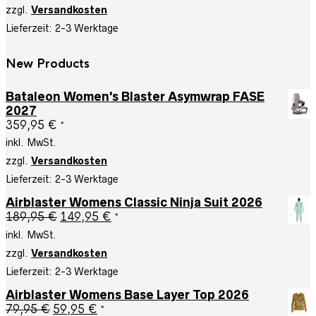
war:
ist:
zzgl.
Versandkosten
259,95 €
184,95 €.
Lieferzeit:
2-3 Werktage
New Products
Bataleon Women's Blaster Asymwrap FASE
2027
359,95
€
*
inkl. MwSt.
zzgl.
Versandkosten
Lieferzeit:
2-3 Werktage
Airblaster Womens Classic Ninja Suit 2026
Ursprünglicher
Aktueller
189,95
€
149,95
€
*
Preis
Preis
inkl. MwSt.
war:
ist:
zzgl.
Versandkosten
189,95 €
149,95 €.
Lieferzeit:
2-3 Werktage
Airblaster Womens Base Layer Top 2026
Ursprünglicher
Aktueller
79,95
€
59,95
€
*