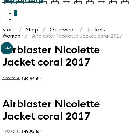
0
Start
/
Shop
/
Outerwear
/
Jackets
Women
/ Airblaster Nicolette Jacket coral 2017
Airblaster Nicolette
Sale!
Jacket coral 2017
Ursprünglicher
Aktueller
299,95
€
149,95
€
*
Preis
Preis
war:
ist:
299,95 €
149,95 €.
Airblaster Nicolette
Jacket coral 2017
Ursprünglicher
Aktueller
299,95
€
149,95
€
*