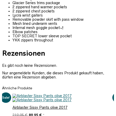
Glacier Series trims package
2 zippered hand warmer pockets
2 zippered chest pockets
Lycra wrist gaiters
Removable powder skirt with pass window
Mesh lined underarm vents
Internal mesh goggle pocket¬†
Elbow patches
TOP SECRET lower sleeve pocket
YKK zippers throughout
Rezensionen
Es gibt noch keine Rezensionen.
Nur angemeldete Kunden, die dieses Produkt gekauft haben,
dürfen eine Rezension abgeben.
Ähnliche Produkte
Sale!
S
Airblaster Sissy Pants olive 2017
Ursprünglicher
Aktueller
219,95
€
89,95
€
*