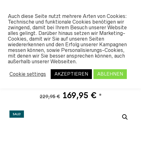
#SHREDUNFAMILIAR
Auch diese Seite nutzt mehrere Arten von Cookies:
0
Technische und funktionale Cookies benötigen wir
zwingend, damit bei Ihrem Besuch unserer Website
alles gelingt. Darüber hinaus setzen wir Marketing-
START
/
SHOP
/
OUTERWEAR
/
PANTS
Cookies, damit wir Sie auf unseren Seiten
MEN
/ AIRBLASTER ELASTIC BOSS PANT
wiedererkennen und den Erfolg unserer Kampagnen
CHINCHILLA 2023
messen können, sowie Personalisierungs-Cookies,
mit denen wir Sie besser ansprechen können, auch
außerhalb unserer Webseiten.
Airblaster Elastic Boss
Cookie settings
AKZEPTIEREN
ABLEHNEN
Pant Chinchilla 2023
Ursprünglicher
Aktueller
169,95
€
*
229,95
€
Preis
Preis
war:
ist:
SALE!
229,95 €
169,95 €.