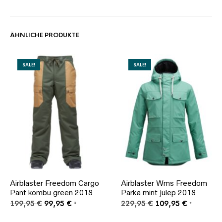
ÄHNLICHE PRODUKTE
SALE!
SALE!
Airblaster Freedom Cargo
Airblaster Wms Freedom
Pant kombu green 2018
Parka mint julep 2018
Ursprünglicher
Aktueller
Ursprünglicher
Aktueller
199,95
€
99,95
€
229,95
€
109,95
€
*
*
Preis
Preis
Preis
Preis