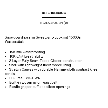
BESCHREIBUNG
REZENSIONEN (0)
Snowboardhose im Sweatpant-Look mit 15000er
Wassersäule.
15K mm waterproofing
10K g/m² breathability
2 Layer Fully Seam Taped Glacier construction
Shell with lightweight tricot fleece lining
Stretch Canvas with durable Hammercloth contrast knee
panels
FC-Free Eco-DWR
Built-in woven nylon waist belt
Elastic gripper cuff at bottom openings