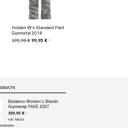
Holden W’s Standard Pant
Gunmetal 2018
Ursprünglicher
Aktueller
199,90
€
99,95
€
*
Preis
Preis
war:
ist:
199,90 €
99,95 €.
RODUCTS
Bataleon Women's Blaster
Asymwrap FASE 2027
359,95
€
*
inkl. MwSt.
andkosten