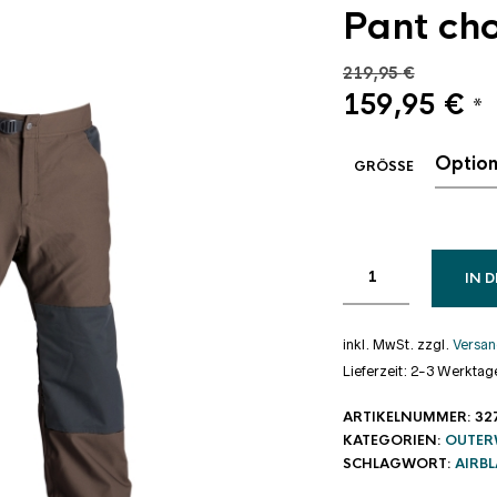
Pant ch
219,95
€
Ursprüngli
Ak
159,95
€
*
Preis
Pr
war:
ist
GRÖSSE
219,95 €
15
IN 
inkl. MwSt.
zzgl.
Versan
Lieferzeit:
2-3 Werktag
ARTIKELNUMMER:
32
KATEGORIEN:
OUTER
SCHLAGWORT:
AIRB