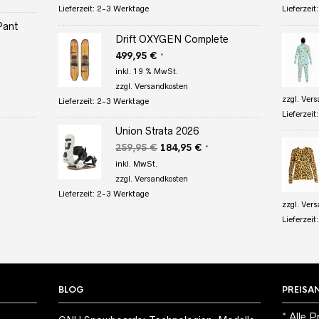
349,95 €
259,95 €.
Lieferzeit:
2-3 Werktage
Lieferzeit
Pant
Drift OXYGEN Complete
r
ler
499,95
€
*
inkl. 19 % MwSt.
zzgl.
Versandkosten
 €.
zzgl.
Vers
Lieferzeit:
2-3 Werktage
Lieferzeit
Union Strata 2026
r
eller
Ursprünglicher
Aktueller
259,95
€
184,95
€
*
s
Preis
Preis
inkl. MwSt.
war:
ist:
zzgl.
Versandkosten
95 €.
259,95 €
184,95 €.
Lieferzeit:
2-3 Werktage
zzgl.
Vers
Lieferzeit
BLOG
PREISA
* Alle P