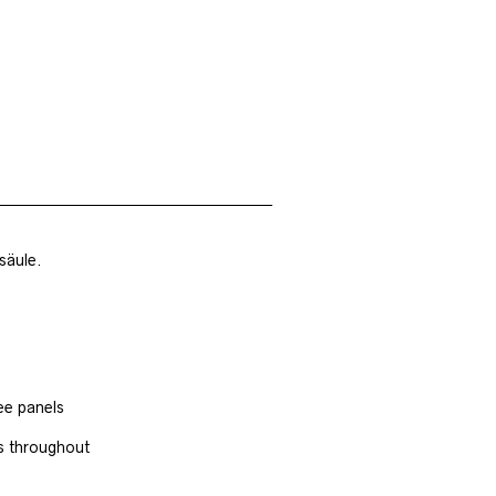
säule.
ee panels
rs throughout