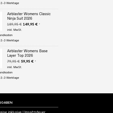
:
2-3 Werktage
Airblaster Womens Classic
Ninja Suit 2026
Ursprünglicher
Aktueller
189,95
€
149,95
€
*
Preis
Preis
inkl. MwSt.
war:
ist:
andkosten
189,95 €
149,95 €.
:
2-3 Werktage
Airblaster Womens Base
Layer Top 2026
Ursprünglicher
Aktueller
79,95
€
59,95
€
*
Preis
Preis
inkl. MwSt.
war:
ist:
andkosten
79,95 €
59,95 €.
:
2-3 Werktage
NGABEN
reise inklusive Umsatzsteuer