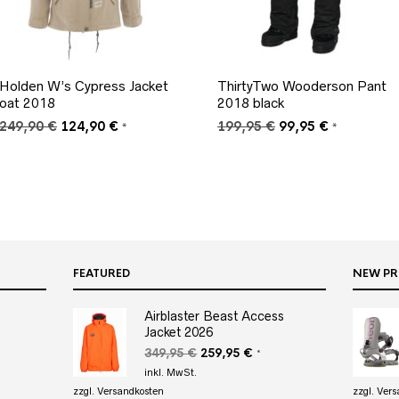
Holden W’s Cypress Jacket
ThirtyTwo Wooderson Pant
oat 2018
2018 black
Ursprünglicher
Aktueller
Ursprünglicher
Aktueller
249,90
€
124,90
€
199,95
€
99,95
€
*
*
Preis
Preis
Preis
Preis
war:
ist:
war:
ist:
249,90 €
124,90 €.
199,95 €
99,95 €.
FEATURED
NEW P
Airblaster Beast Access
Jacket 2026
r
eller
s
Ursprünglicher
Aktueller
349,95
€
259,95
€
*
Preis
Preis
inkl. MwSt.
95 €.
war:
ist:
zzgl.
Versandkosten
zzgl.
Vers