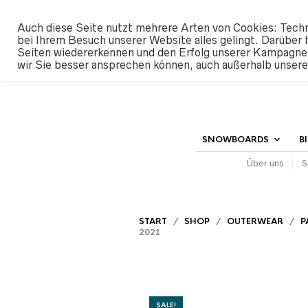
#SHREDUNFAMILIAR
Auch diese Seite nutzt mehrere Arten von Cookies: Techn
bei Ihrem Besuch unserer Website alles gelingt. Darüber 
Seiten wiedererkennen und den Erfolg unserer Kampagne
wir Sie besser ansprechen können, auch außerhalb unser
SNOWBOARDS
B
Über uns
S
START
/
SHOP
/
OUTERWEAR
/
P
2021
SALE!