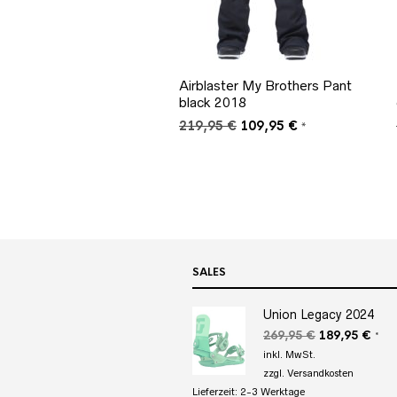
Airblaster My Brothers Pant
black 2018
Ursprünglicher
Aktueller
219,95
€
109,95
€
*
Preis
Preis
war:
ist:
219,95 €
109,95 €.
SALES
Union Legacy 2024
Ursprüngliche
Aktu
269,95
€
189,95
€
*
Preis
Prei
inkl. MwSt.
war:
ist:
zzgl.
Versandkosten
269,95 €
189,
Lieferzeit:
2-3 Werktage