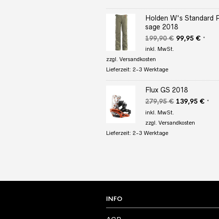
Holden W's Standard 
sage 2018
Ursprüngliche
Aktuel
199,90
€
99,95
€
*
Preis
Preis
inkl. MwSt.
war:
ist:
zzgl.
Versandkosten
199,90 €
99,95
Lieferzeit:
2-3 Werktage
Flux GS 2018
Ursprüngliche
Aktu
279,95
€
139,95
€
*
Preis
Prei
inkl. MwSt.
war:
ist:
zzgl.
Versandkosten
279,95 €
139,
Lieferzeit:
2-3 Werktage
INFO