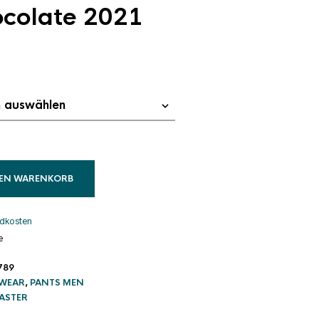
ocolate 2021
cher
tueller
eis
:
9,95 €.
DEN WARENKORB
dkosten
e
789
WEAR
,
PANTS MEN
LASTER