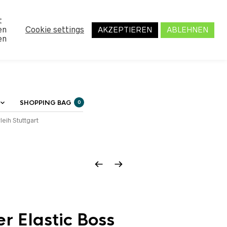
MY ACCOUNT
t
en
Cookie settings
AKZEPTIEREN
ABLEHNEN
en
SHOPPING BAG
0
leih Stuttgart
er Elastic Boss