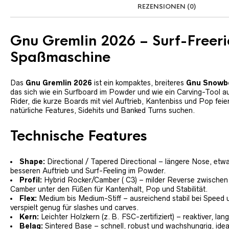
REZENSIONEN (0)
Gnu Gremlin 2026 – Surf-Freer
Spaßmaschine
Das
Gnu Gremlin 2026
ist ein kompaktes, breiteres
Gnu Snowb
das sich wie ein Surfboard im Powder und wie ein Carving-Tool auf 
Rider, die kurze Boards mit viel Auftrieb, Kantenbiss und Pop fe
natürliche Features, Sidehits und Banked Turns suchen.
Technische Features
Shape:
Directional / Tapered Directional – längere Nose, etwa
besseren Auftrieb und Surf-Feeling im Powder.
Profil:
Hybrid Rocker/Camber ( C3) – milder Reverse zwischen d
Camber unter den Füßen für Kantenhalt, Pop und Stabilität.
Flex:
Medium bis Medium-Stiff – ausreichend stabil bei Speed
verspielt genug für slashes und carves.
Kern:
Leichter Holzkern (z. B. FSC-zertifiziert) – reaktiver, la
Belag:
Sintered Base – schnell, robust und wachshungrig, ideal