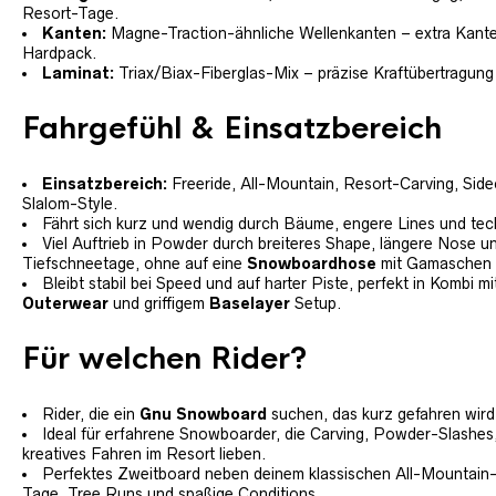
Resort-Tage.
Kanten:
Magne-Traction-ähnliche Wellenkanten – extra Kante
Hardpack.
Laminat:
Triax/Biax-Fiberglas-Mix – präzise Kraftübertragung
Fahrgefühl & Einsatzbereich
Einsatzbereich:
Freeride, All-Mountain, Resort-Carving, Sid
Slalom-Style.
Fährt sich kurz und wendig durch Bäume, engere Lines und tec
Viel Auftrieb in Powder durch breiteres Shape, längere Nose un
Tiefschneetage, ohne auf eine
Snowboardhose
mit Gamaschen z
Bleibt stabil bei Speed und auf harter Piste, perfekt in Kombi m
Outerwear
und griffigem
Baselayer
Setup.
Für welchen Rider?
Rider, die ein
Gnu Snowboard
suchen, das kurz gefahren wird,
Ideal für erfahrene Snowboarder, die Carving, Powder-Slashes,
kreatives Fahren im Resort lieben.
Perfektes Zweitboard neben deinem klassischen All-Mountain-
Tage, Tree Runs und spaßige Conditions.