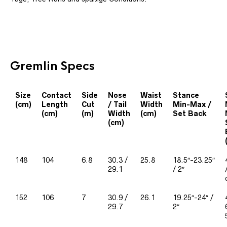
Gremlin Specs
Size
Contact
Side
Nose
Waist
Stance
(cm)
Length
Cut
/ Tail
Width
Min-Max /
(cm)
(m)
Width
(cm)
Set Back
(cm)
148
104
6.8
30.3 /
25.8
18.5″-23.25″
29.1
/ 2″
152
106
7
30.9 /
26.1
19.25″-24″ /
29.7
2″