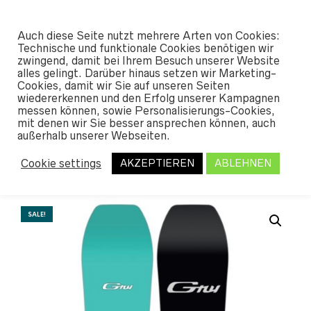
#SHREDUNFAMILIAR
Auch diese Seite nutzt mehrere Arten von Cookies:
0
Technische und funktionale Cookies benötigen wir
zwingend, damit bei Ihrem Besuch unserer Website
alles gelingt. Darüber hinaus setzen wir Marketing-
START
/
SHOP
/
SNOWBOARDS
/
SNO
Cookies, damit wir Sie auf unseren Seiten
WBOARDS MEN
/ GNU GREMLIN 2026
wiedererkennen und den Erfolg unserer Kampagnen
messen können, sowie Personalisierungs-Cookies,
mit denen wir Sie besser ansprechen können, auch
Gnu Gremlin 2026
außerhalb unserer Webseiten.
Cookie settings
AKZEPTIEREN
ABLEHNEN
Ursprünglicher
Aktueller
469,95
€
*
589,95
€
Preis
Preis
war:
ist:
SALE!
589,95 €
469,95 €.