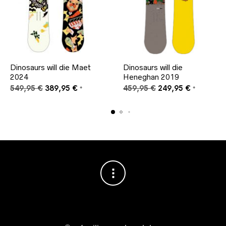
Dinosaurs will die Maet
Dinosaurs will die
2024
Heneghan 2019
Ursprünglicher
Aktueller
Ursprünglicher
Aktueller
549,95
€
389,95
€
459,95
€
249,95
€
*
*
Preis
Preis
Preis
Preis
war:
ist:
war:
ist:
549,95 €
389,95 €.
459,95 €
249,95 €.