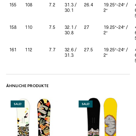
155
108
7.2
31.3 /
26.4
19.25″-24″ /
30.1
2″
158
110
7.5
32.1 /
27
19.25″-24″ /
30.8
2″
161
112
7.7
32.6 /
27.5
19.25″-24″ /
31.3
2″
ÄHNLICHE PRODUKTE
SALE!
SALE!