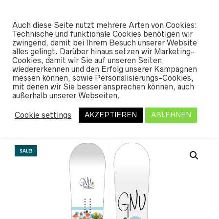
#SHREDUNFAMILIAR
Auch diese Seite nutzt mehrere Arten von Cookies:
0
Technische und funktionale Cookies benötigen wir
zwingend, damit bei Ihrem Besuch unserer Website
alles gelingt. Darüber hinaus setzen wir Marketing-
START
/
SHOP
/
SNOWBOARDS
/
SNO
Cookies, damit wir Sie auf unseren Seiten
WBOARDS WOMEN
/ GNU B-NICE 2024
wiedererkennen und den Erfolg unserer Kampagnen
messen können, sowie Personalisierungs-Cookies,
mit denen wir Sie besser ansprechen können, auch
Gnu B-Nice 2024
außerhalb unserer Webseiten.
Cookie settings
AKZEPTIEREN
ABLEHNEN
Ursprünglicher
Aktueller
329,95
€
*
469,95
€
Preis
Preis
war:
ist:
SALE!
469,95 €
329,95 €.