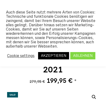
#SHREDUNFAMILIAR
Auch diese Seite nutzt mehrere Arten von Cookies:
0
Technische und funktionale Cookies benötigen wir
zwingend, damit bei Ihrem Besuch unserer Website
alles gelingt. Darüber hinaus setzen wir Marketing-
START
/
SHOP
/
OUTERWEAR
/
JACKET
Cookies, damit wir Sie auf unseren Seiten
S WOMEN
/ AIRBLASTER LADY
wiedererkennen und den Erfolg unserer Kampagnen
TRENCHOVER BANANA SKY 2021
messen können, sowie Personalisierungs-Cookies,
mit denen wir Sie besser ansprechen können, auch
außerhalb unserer Webseiten.
Airblaster Lady
Cookie settings
AKZEPTIEREN
ABLEHNEN
Trenchover Banana Sky
2021
Ursprünglicher
Aktueller
199,95
€
*
279,95
€
Preis
Preis
war:
ist:
SALE!
279,95 €
199,95 €.