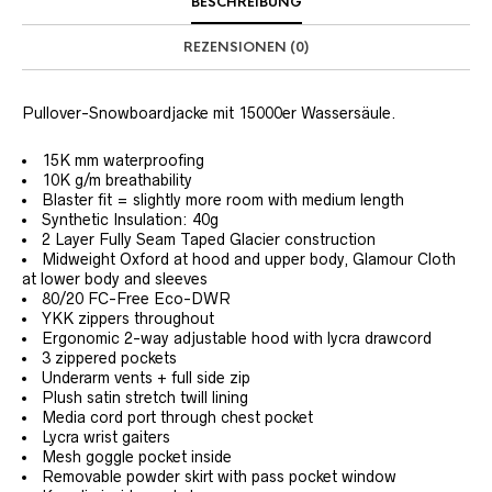
BESCHREIBUNG
REZENSIONEN (0)
Pullover-Snowboardjacke mit 15000er Wassersäule.
15K mm waterproofing
10K g/m breathability
Blaster fit = slightly more room with medium length
Synthetic Insulation: 40g
2 Layer Fully Seam Taped Glacier construction
Midweight Oxford at hood and upper body, Glamour Cloth
at lower body and sleeves
80/20 FC-Free Eco-DWR
YKK zippers throughout
Ergonomic 2-way adjustable hood with lycra drawcord
3 zippered pockets
Underarm vents + full side zip
Plush satin stretch twill lining
Media cord port through chest pocket
Lycra wrist gaiters
Mesh goggle pocket inside
Removable powder skirt with pass pocket window