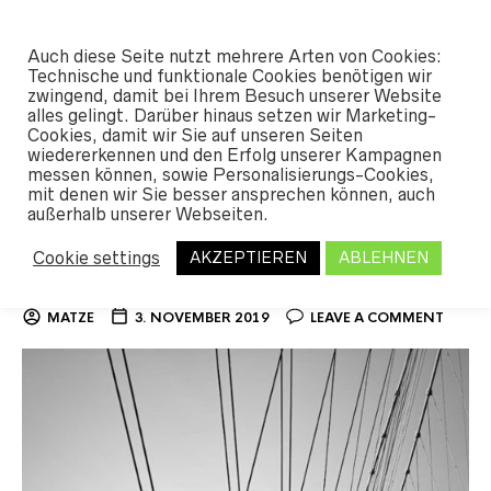
#SHREDUNFAMILIAR
Auch diese Seite nutzt mehrere Arten von Cookies:
0
Technische und funktionale Cookies benötigen wir
zwingend, damit bei Ihrem Besuch unserer Website
alles gelingt. Darüber hinaus setzen wir Marketing-
Cookies, damit wir Sie auf unseren Seiten
MONTHLY ARCHIVES:
NOVEMBER 2019
wiedererkennen und den Erfolg unserer Kampagnen
messen können, sowie Personalisierungs-Cookies,
mit denen wir Sie besser ansprechen können, auch
außerhalb unserer Webseiten.
Verspäteter Start in die
Cookie settings
AKZEPTIEREN
ABLEHNEN
Saison 19/20
MATZE
3. NOVEMBER 2019
LEAVE A COMMENT