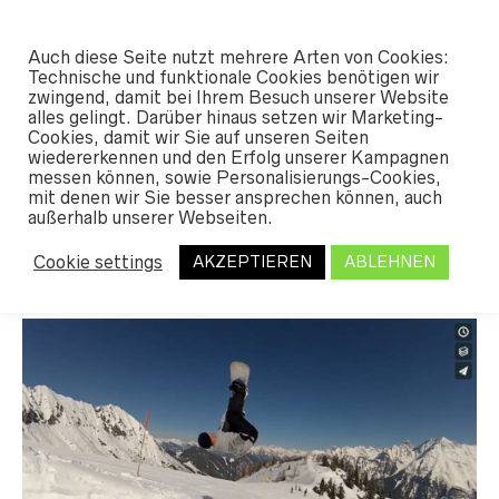
#SHREDUNFAMILIAR
Auch diese Seite nutzt mehrere Arten von Cookies:
0
Technische und funktionale Cookies benötigen wir
zwingend, damit bei Ihrem Besuch unserer Website
alles gelingt. Darüber hinaus setzen wir Marketing-
Cookies, damit wir Sie auf unseren Seiten
MONTHLY ARCHIVES:
APRIL 2018
wiedererkennen und den Erfolg unserer Kampagnen
messen können, sowie Personalisierungs-Cookies,
mit denen wir Sie besser ansprechen können, auch
außerhalb unserer Webseiten.
Shred Together Clip
Cookie settings
AKZEPTIEREN
ABLEHNEN
MATZE
16. APRIL 2018
LEAVE A COMMENT