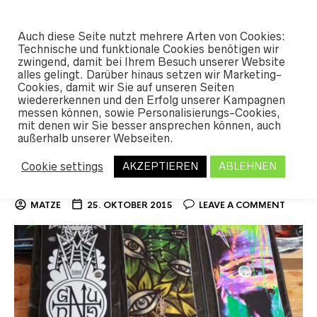
#SHREDUNFAMILIAR
Auch diese Seite nutzt mehrere Arten von Cookies:
0
Technische und funktionale Cookies benötigen wir
zwingend, damit bei Ihrem Besuch unserer Website
alles gelingt. Darüber hinaus setzen wir Marketing-
Cookies, damit wir Sie auf unseren Seiten
TAG ARCHIVES:
DANNY KASS
wiedererkennen und den Erfolg unserer Kampagnen
messen können, sowie Personalisierungs-Cookies,
mit denen wir Sie besser ansprechen können, auch
außerhalb unserer Webseiten.
Gnu Snowboards jetzt im
Cookie settings
AKZEPTIEREN
ABLEHNEN
Onlineshop
MATZE
25. OKTOBER 2015
LEAVE A COMMENT