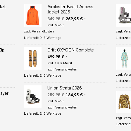
ket
Airblaster Beast Access
Jacket 2026
r
eller
Ursprünglicher
Aktueller
349,95
€
259,95
€
*
s
Preis
Preis
inkl. MwSt.
war:
ist:
zzgl.
Versandkosten
zzgl.
Vers
95 €.
349,95 €
259,95 €.
Lieferzeit:
2-3 Werktage
Lieferzeit
Zip
Drift OXYGEN Complete
499,95
€
*
r
ler
inkl. 19 % MwSt.
zzgl.
Versandkosten
zzgl.
Vers
Lieferzeit:
2-3 Werktage
 €.
Lieferzeit
Union Strata 2026
Layer
Ursprünglicher
Aktueller
259,95
€
184,95
€
*
Preis
Preis
inkl. MwSt.
er
war:
ist:
zzgl.
Versandkosten
259,95 €
184,95 €.
Lieferzeit:
2-3 Werktage
zzgl.
Vers
€.
Lieferzeit