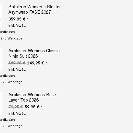
Bataleon Women's Blaster
Asymwrap FASE 2027
359,95
€
*
inkl. MwSt.
andkosten
:
2-3 Werktage
Airblaster Womens Classic
Ninja Suit 2026
Ursprünglicher
Aktueller
189,95
€
149,95
€
*
Preis
Preis
inkl. MwSt.
war:
ist:
andkosten
189,95 €
149,95 €.
:
2-3 Werktage
Airblaster Womens Base
Layer Top 2026
Ursprünglicher
Aktueller
79,95
€
59,95
€
*
Preis
Preis
inkl. MwSt.
war:
ist:
andkosten
79,95 €
59,95 €.
:
2-3 Werktage