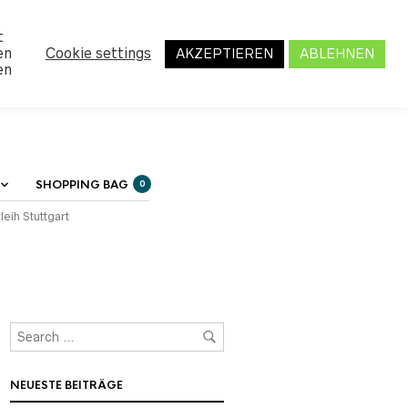
MY ACCOUNT
t
en
Cookie settings
AKZEPTIEREN
ABLEHNEN
en
SHOPPING BAG
0
leih Stuttgart
NEUESTE BEITRÄGE