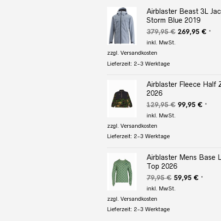
Airblaster Beast 3L Jac
Storm Blue 2019
Ursprüngliche
Aktu
379,95
€
269,95
€
*
Preis
Prei
inkl. MwSt.
war:
ist:
zzgl.
Versandkosten
379,95 €
269,
Lieferzeit:
2-3 Werktage
Airblaster Fleece Half 
2026
Ursprüngliche
Aktuel
129,95
€
99,95
€
*
Preis
Preis
inkl. MwSt.
war:
ist:
zzgl.
Versandkosten
129,95 €
99,95
Lieferzeit:
2-3 Werktage
Airblaster Mens Base 
Top 2026
Ursprünglicher
Aktuell
79,95
€
59,95
€
*
Preis
Preis
inkl. MwSt.
war:
ist:
zzgl.
Versandkosten
79,95 €
59,95 
Lieferzeit:
2-3 Werktage