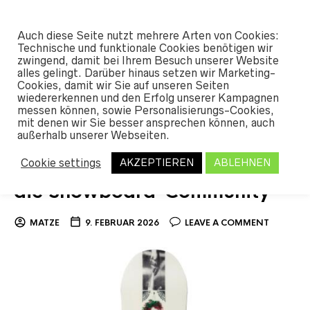
#SHREDUNFAMILIAR
Auch diese Seite nutzt mehrere Arten von Cookies:
0
Technische und funktionale Cookies benötigen wir
zwingend, damit bei Ihrem Besuch unserer Website
alles gelingt. Darüber hinaus setzen wir Marketing-
Cookies, damit wir Sie auf unseren Seiten
TAG ARCHIVES:
JOE SEXTON
wiedererkennen und den Erfolg unserer Kampagnen
messen können, sowie Personalisierungs-Cookies,
mit denen wir Sie besser ansprechen können, auch
außerhalb unserer Webseiten.
Die Geschichte von Public
Cookie settings
AKZEPTIEREN
ABLEHNEN
Snowboards: Eine Marke für
die Snowboard-Community
MATZE
9. FEBRUAR 2026
LEAVE A COMMENT