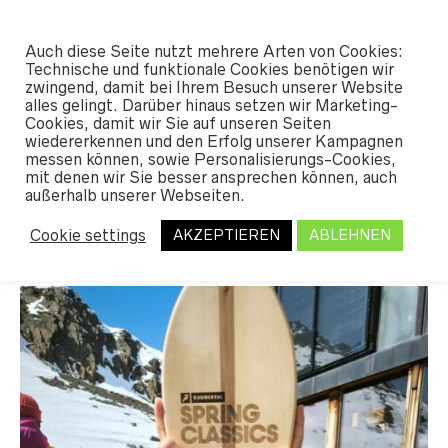
#SHREDUNFAMILIAR
Auch diese Seite nutzt mehrere Arten von Cookies:
0
Technische und funktionale Cookies benötigen wir
zwingend, damit bei Ihrem Besuch unserer Website
alles gelingt. Darüber hinaus setzen wir Marketing-
Cookies, damit wir Sie auf unseren Seiten
TAG ARCHIVES:
KAI DANGEL
wiedererkennen und den Erfolg unserer Kampagnen
messen können, sowie Personalisierungs-Cookies,
mit denen wir Sie besser ansprechen können, auch
außerhalb unserer Webseiten.
Banked Slalom Saison 2025
Cookie settings
AKZEPTIEREN
ABLEHNEN
MATZE
15. APRIL 2025
LEAVE A COMMENT