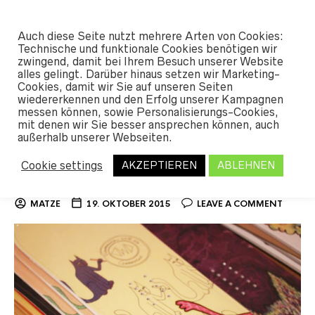
#SHREDUNFAMILIAR
Auch diese Seite nutzt mehrere Arten von Cookies:
0
Technische und funktionale Cookies benötigen wir
zwingend, damit bei Ihrem Besuch unserer Website
alles gelingt. Darüber hinaus setzen wir Marketing-
Cookies, damit wir Sie auf unseren Seiten
TAG ARCHIVES:
SEAN GENOVESE
wiedererkennen und den Erfolg unserer Kampagnen
messen können, sowie Personalisierungs-Cookies,
mit denen wir Sie besser ansprechen können, auch
außerhalb unserer Webseiten.
Dinosaurs will die
Cookie settings
AKZEPTIEREN
ABLEHNEN
Snowboards 2016 sind online
MATZE
19. OKTOBER 2015
LEAVE A COMMENT