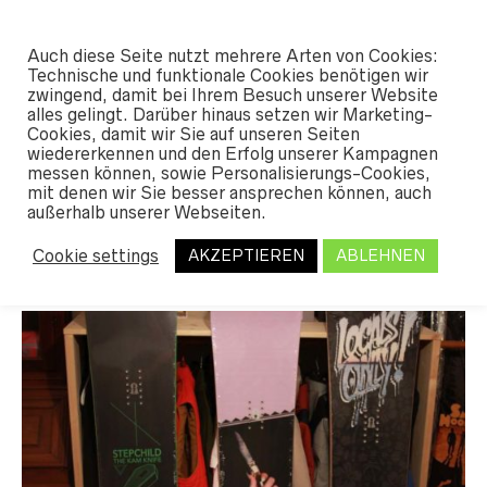
#SHREDUNFAMILIAR
Auch diese Seite nutzt mehrere Arten von Cookies:
0
Technische und funktionale Cookies benötigen wir
zwingend, damit bei Ihrem Besuch unserer Website
alles gelingt. Darüber hinaus setzen wir Marketing-
Cookies, damit wir Sie auf unseren Seiten
TAG ARCHIVES:
STEPCHILD LATCHKEY
wiedererkennen und den Erfolg unserer Kampagnen
messen können, sowie Personalisierungs-Cookies,
mit denen wir Sie besser ansprechen können, auch
außerhalb unserer Webseiten.
Stepchild Snowboards 2016
Cookie settings
AKZEPTIEREN
ABLEHNEN
MATZE
22. OKTOBER 2015
LEAVE A COMMENT