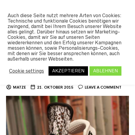
#SHREDUNFAMILIAR
Auch diese Seite nutzt mehrere Arten von Cookies:
0
Technische und funktionale Cookies benötigen wir
zwingend, damit bei Ihrem Besuch unserer Website
alles gelingt. Darüber hinaus setzen wir Marketing-
Cookies, damit wir Sie auf unseren Seiten
TAG ARCHIVES:
UNION MILAN
wiedererkennen und den Erfolg unserer Kampagnen
messen können, sowie Personalisierungs-Cookies,
mit denen wir Sie besser ansprechen können, auch
außerhalb unserer Webseiten.
Union Bindungen 2016 jetzt
Cookie settings
AKZEPTIEREN
ABLEHNEN
erhältlich
MATZE
21. OKTOBER 2015
LEAVE A COMMENT