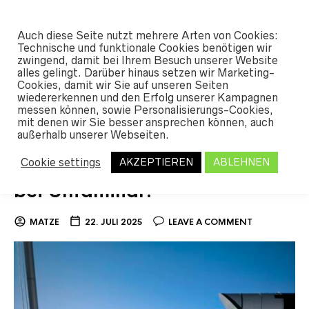
#SHREDUNFAMILIAR
Auch diese Seite nutzt mehrere Arten von Cookies:
0
Technische und funktionale Cookies benötigen wir
zwingend, damit bei Ihrem Besuch unserer Website
alles gelingt. Darüber hinaus setzen wir Marketing-
Cookies, damit wir Sie auf unseren Seiten
TAG ARCHIVES:
2026
wiedererkennen und den Erfolg unserer Kampagnen
messen können, sowie Personalisierungs-Cookies,
mit denen wir Sie besser ansprechen können, auch
außerhalb unserer Webseiten.
Der Winter ruft: Willkommen
Cookie settings
AKZEPTIEREN
ABLEHNEN
zur neuen Snowboard Saison
bei Unfamiliar!
MATZE
22. JULI 2025
LEAVE A COMMENT