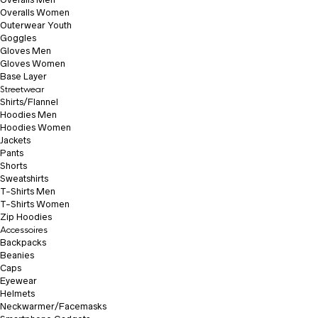
Overalls Women
Outerwear Youth
Goggles
Gloves Men
Gloves Women
Base Layer
Streetwear
Shirts/Flannel
Hoodies Men
Hoodies Women
Jackets
Pants
Shorts
Sweatshirts
T-Shirts Men
T-Shirts Women
Zip Hoodies
Accessoires
Backpacks
Beanies
Caps
Eyewear
Helmets
Neckwarmer/Facemasks