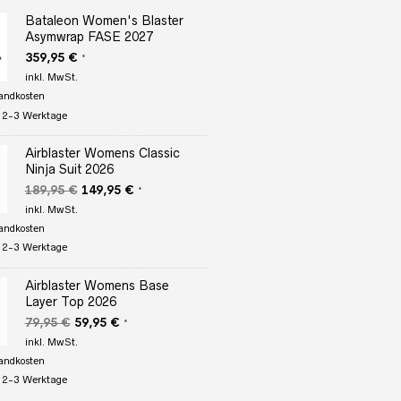
Bataleon Women's Blaster
Asymwrap FASE 2027
359,95
€
*
inkl. MwSt.
andkosten
:
2-3 Werktage
Airblaster Womens Classic
Ninja Suit 2026
Ursprünglicher
Aktueller
189,95
€
149,95
€
*
Preis
Preis
inkl. MwSt.
war:
ist:
andkosten
189,95 €
149,95 €.
:
2-3 Werktage
Airblaster Womens Base
Layer Top 2026
Ursprünglicher
Aktueller
79,95
€
59,95
€
*
Preis
Preis
inkl. MwSt.
war:
ist:
andkosten
79,95 €
59,95 €.
:
2-3 Werktage