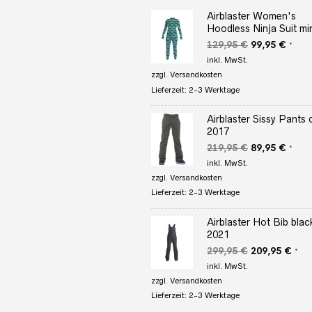
Airblaster Women's
Hoodless Ninja Suit min
Ursprüngliche
Aktuel
129,95
€
99,95
€
*
Preis
Preis
inkl. MwSt.
war:
ist:
zzgl.
Versandkosten
129,95 €
99,95
Lieferzeit:
2-3 Werktage
Airblaster Sissy Pants o
2017
Ursprüngliche
Aktuel
219,95
€
89,95
€
*
Preis
Preis
inkl. MwSt.
war:
ist:
zzgl.
Versandkosten
219,95 €
89,95
Lieferzeit:
2-3 Werktage
Airblaster Hot Bib blac
2021
Ursprüngliche
Aktu
299,95
€
209,95
€
*
Preis
Prei
inkl. MwSt.
war:
ist:
zzgl.
Versandkosten
299,95 €
209,
Lieferzeit:
2-3 Werktage