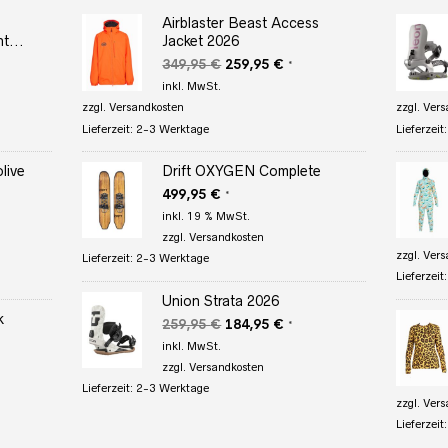
Airblaster Beast Access
t...
Jacket 2026
r
ler
Ursprünglicher
Aktueller
349,95
€
259,95
€
*
Preis
Preis
inkl. MwSt.
war:
ist:
zzgl.
Versandkosten
zzgl.
Vers
 €.
349,95 €
259,95 €.
Lieferzeit:
2-3 Werktage
Lieferzeit
live
Drift OXYGEN Complete
499,95
€
*
r
ler
inkl. 19 % MwSt.
zzgl.
Versandkosten
zzgl.
Vers
Lieferzeit:
2-3 Werktage
 €.
Lieferzeit
Union Strata 2026
k
Ursprünglicher
Aktueller
259,95
€
184,95
€
*
Preis
Preis
inkl. MwSt.
r
eller
war:
ist:
zzgl.
Versandkosten
s
259,95 €
184,95 €.
Lieferzeit:
2-3 Werktage
zzgl.
Vers
95 €.
Lieferzeit