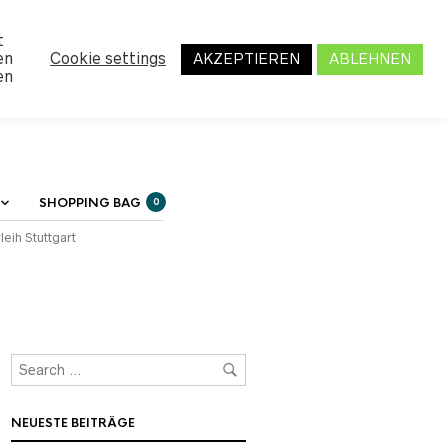
MY ACCOUNT
t
en
Cookie settings
AKZEPTIEREN
ABLEHNEN
en
SHOPPING BAG
0
leih Stuttgart
NEUESTE BEITRÄGE