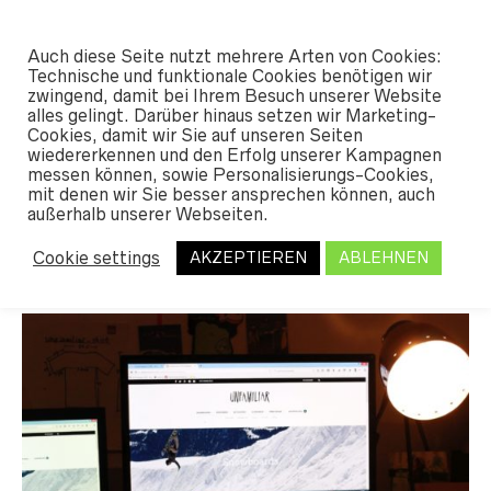
#SHREDUNFAMILIAR
Auch diese Seite nutzt mehrere Arten von Cookies:
0
Technische und funktionale Cookies benötigen wir
zwingend, damit bei Ihrem Besuch unserer Website
alles gelingt. Darüber hinaus setzen wir Marketing-
Cookies, damit wir Sie auf unseren Seiten
Willkommen auf unserem
wiedererkennen und den Erfolg unserer Kampagnen
messen können, sowie Personalisierungs-Cookies,
neuen Internetauftritt!
mit denen wir Sie besser ansprechen können, auch
außerhalb unserer Webseiten.
Cookie settings
AKZEPTIEREN
ABLEHNEN
MATZE
16. OKTOBER 2015
NEWS
LEAVE A COMMENT